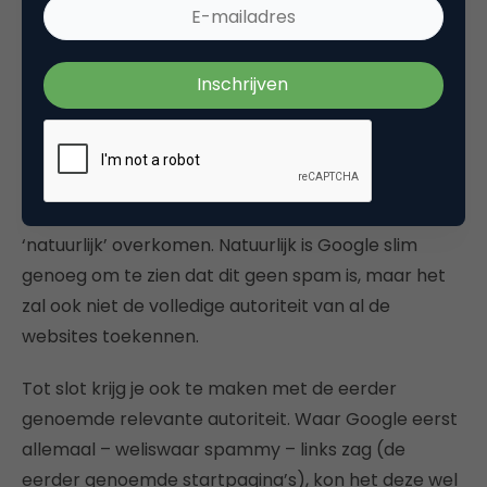
plaats van dat slechts één van de 359 websites
hiervan profiteert.
Valkuil
Toch zitten er ook nadelen verbonden aan het
redirecten van alle oude URL’s. Zo krijgt Google in
één keer een klap verwijzingen erbij, die niet echt
‘natuurlijk’ overkomen. Natuurlijk is Google slim
genoeg om te zien dat dit geen spam is, maar het
zal ook niet de volledige autoriteit van al de
websites toekennen.
Tot slot krijg je ook te maken met de eerder
genoemde relevante autoriteit. Waar Google eerst
allemaal – weliswaar spammy – links zag (de
eerder genoemde startpagina’s), kon het deze wel