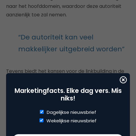
naar het hoofddomein, waardoor deze autoriteit
aanzienlijk toe zal nemen.
“De autoriteit kan veel
makkelijker uitgebreid worden”
Tevens biedt het kansen voor de linkbuilding in de
toekomst. Wanneer je samenwerkingsverbanden
op wilt zetten en andere partijen wilt benaderen,
Marketingfacts. Elke dag vers. Mis
hoef je dit niet langer voor 360 websites te doen,
niks!
maar gewoon voor één website. Hierdoor kan de
Dagelijkse nieuwsbrief
autoriteit veel makkelijker uitgebreid worden.
Wekelijkse nieuwsbrief
Bovendien profiteert de gehele website nu mee
wanneer er een extra verwijzing wordt geplaatst, in