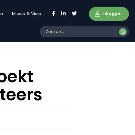
Inloggen
en
Missie & Visie
oekt
teers