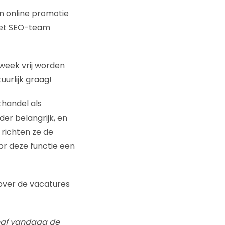
n online promotie
het SEO-team
week vrij worden
uurlijk graag!
handel als
der belangrijk, en
richten ze de
or deze functie een
over de vacatures
anaf vandaag de