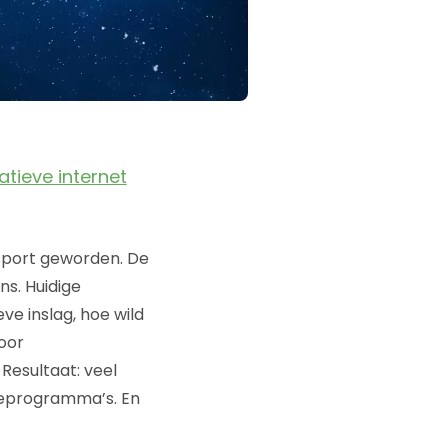
atieve internet
sport geworden. De
ns. Huidige
e inslag, hoe wild
oor
Resultaat: veel
sieprogramma’s. En