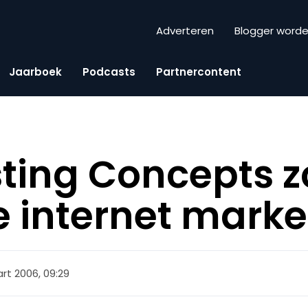
Adverteren
Blogger word
Jaarboek
Podcasts
Partnercontent
ting Concepts z
e internet marke
rt 2006, 09:29