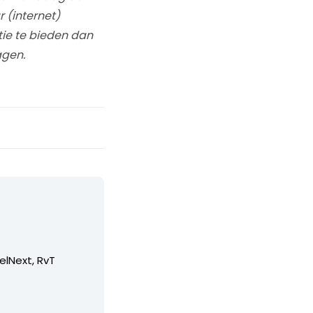
r (internet)
ie te bieden dan
agen.
elNext, RvT