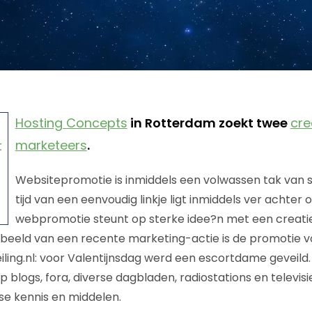
Hosting Concepts
in Rotterdam zoekt twee
cre
marketeers
.
Websitepromotie is inmiddels een volwassen tak van 
tijd van een eenvoudig linkje ligt inmiddels ver achter o
webpromotie steunt op sterke idee?n met een creatiev
beeld van een recente marketing-actie is de promotie v
ling.nl: voor Valentijnsdag werd een escortdame geveild. 
blogs, fora, diverse dagbladen, radiostations en televi
use kennis en middelen.