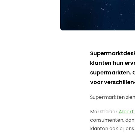
Supermarktdes
klanten hun erv
supermarkten. O
voor verschille
Supermarkten zien
Marktleider
Albert 
consumenten, dan i
klanten ook bij on