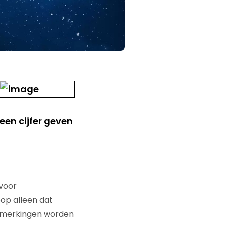
en cijfer geven
 voor
oop alleen dat
 opmerkingen worden