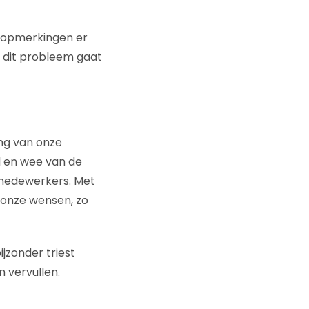
n opmerkingen er
e dit probleem gaat
ing van onze
l en wee van de
 medewerkers. Met
 onze wensen, zo
ijzonder triest
n vervullen.