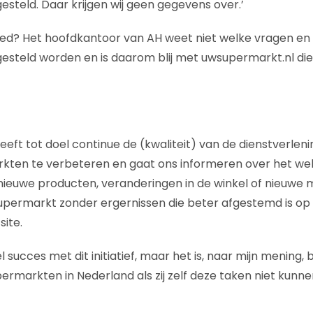
esteld. Daar krijgen wij geen gegevens over.’
goed? Het hoofdkantoor van AH weet niet welke vragen e
gesteld worden en is daarom blij met uwsupermarkt.nl di
eft tot doel continue de (kwaliteit) van de dienstverlen
rkten te verbeteren en gaat ons informeren over het we
nieuwe producten, veranderingen in de winkel of nieuwe
supermarkt zonder ergernissen die beter afgestemd is op
site.
 succes met dit initiatief, maar het is, naar mijn mening, b
ermarkten in Nederland als zij zelf deze taken niet kunne