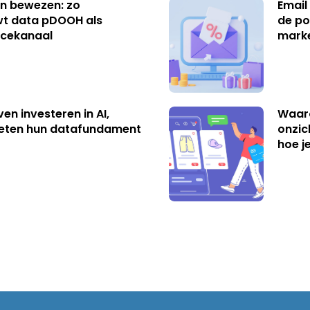
n bewezen: zo
Email
t data pDOOH als
de po
cekanaal
mark
ven investeren in AI,
Waar
eten hun datafundament
onzic
hoe j