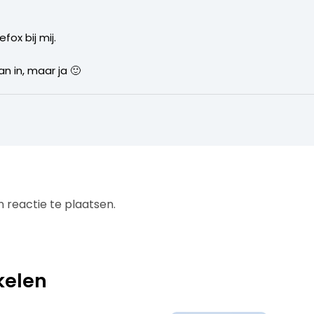
fox bij mij.
an in, maar ja 🙂
 reactie te plaatsen.
kelen