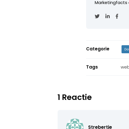
Marketingfacts o
Categorie
Da
Tags
web
1 Reactie
Strebertje