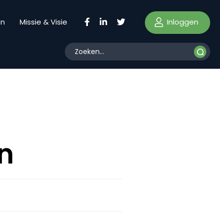
Inloggen
en
Missie & Visie
n