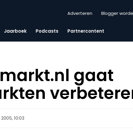
Adverteren
Blogger word
Jaarboek
Podcasts
Partnercontent
markt.nl gaat
rkten verbetere
 2005, 10:03