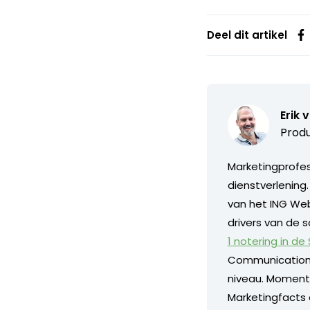
Deel dit artikel
Erik 
Produ
Marketingprofess
dienstverlening
van het ING Web
drivers van de s
1 notering in de
Communication
niveau. Momentee
Marketingfacts