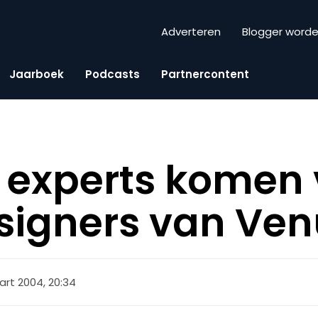
Adverteren
Blogger word
Jaarboek
Podcasts
Partnercontent
y experts komen
signers van Ven
rt 2004, 20:34