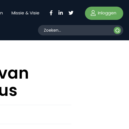
Inloggen
en
Missie & Visie
 van
us