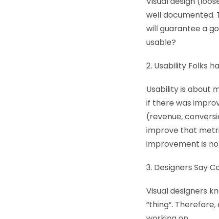
Visual design (loos
well documented. Th
will guarantee a go
usable?
2. Usability Folks
Usability is about
if there was impro
(revenue, conversi
improve that metri
improvement is not 
3. Designers Say C
Visual designers k
“thing”. Therefore,
working on.