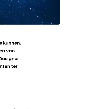
te kunnen.
len van
 Designer
nten ter