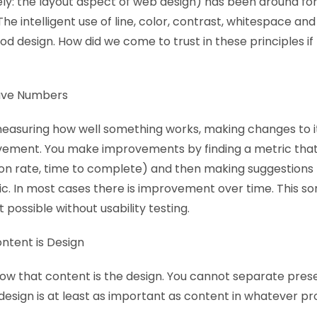
ely: the layout aspect of web design) has been around for
e intelligent use of line, color, contrast, whitespace and
od design. How did we come to trust in these principles if
 have Numbers
 measuring how well something works, making changes to i
vement. You make improvements by finding a metric that 
on rate, time to complete) and then making suggestions 
c. In most cases there is improvement over time. This so
possible without usability testing.
ontent is Design
now that content is the design. You cannot separate pres
 design is at least as important as content in whatever pr