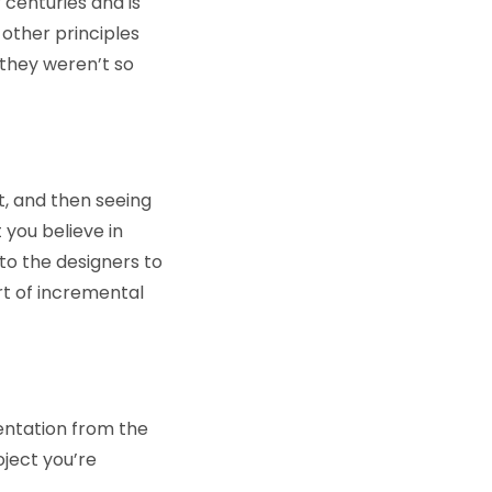
 centuries and is
 other principles
 they weren’t so
t, and then seeing
you believe in
to the designers to
rt of incremental
entation from the
oject you’re