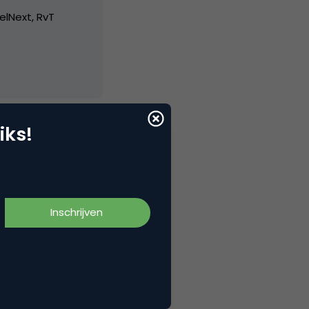
elNext, RvT
iks!