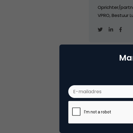
Oprichter/partn
VPRO, Bestuur Lu
Mar
Categorie
Ma
Tags
usab
Plaats reactie
Je moet
ingelogd zijn op
om een