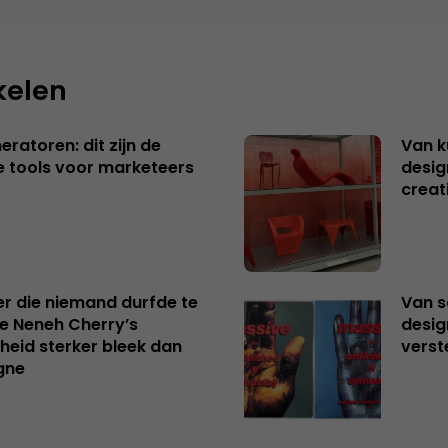
kelen
ratoren: dit zijn de
Van k
e tools voor marketeers
desig
creat
er die niemand durfde te
Van s
e Neneh Cherry’s
desig
kheid sterker bleek dan
verst
gne