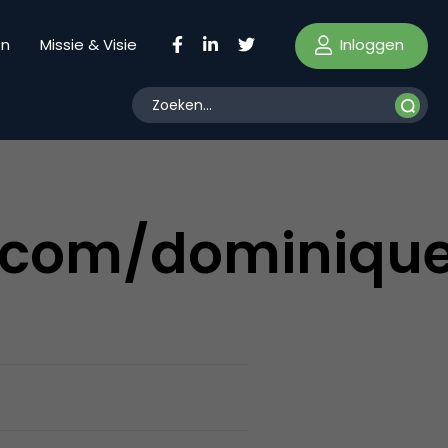
Inloggen
en
Missie & Visie
n.com/dominique