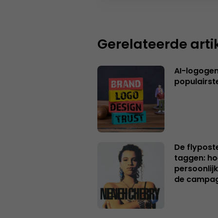
Gerelateerde arti
AI-logogene
populairst
De flypost
taggen: ho
persoonlij
de campa