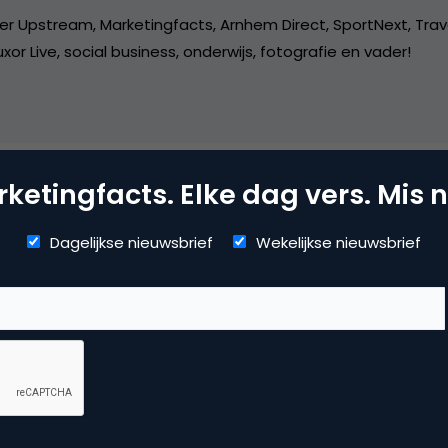
er Upstream, Marketingfacts, Arnhem Direct, SportNext, Trav
xor Live, social business, onderwijs, fotografie en vader!
ketingfacts. Elke dag vers. Mis n
rketing Design
Dagelijkse nieuwsbrief
Wekelijkse nieuwsbrief
ility & design
 reactie te plaatsen.