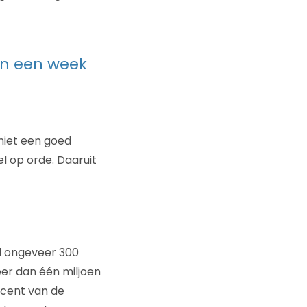
dan een week
 niet een goed
l op orde. Daaruit
l ongeveer 300
meer dan één miljoen
ocent van de