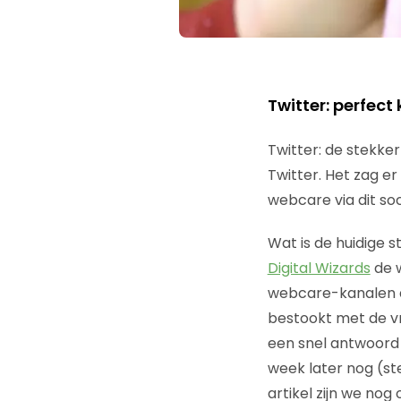
Twitter: perfec
Twitter: de stekke
Twitter. Het zag e
webcare via dit s
Wat is de huidige 
Digital Wizards
de w
webcare-kanalen di
bestookt met de vra
een snel antwoord 
week later nog (st
artikel zijn we no