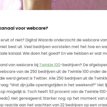
t kanaal voor webcare?
r eruit of niet? Digital Wizards onderzocht de webcare va
r niet best uit. Veel bedrijven worstelen met het hoe en 
ociale kanaal. Wie doen het goed? En wie hebben er wat
stand van webcare bij
Twinkle 100
-bedrijven? De afgelop
ebcare van de 250 bedrijven uit de Twinkle 100 onder de
e werd getest is Twitter. Alle 250 bedrijven uit de Twink
ag: “Wat zijn jullie openingstijden in het weekend?” Het l
op mogelijk is. Toch heeft 53 procent van de Twinkle 100
eeds) niet gereageerd. Sterker nog: op het moment van sc
g op reactie aan het wachten van 22 bedrijven op een vraa