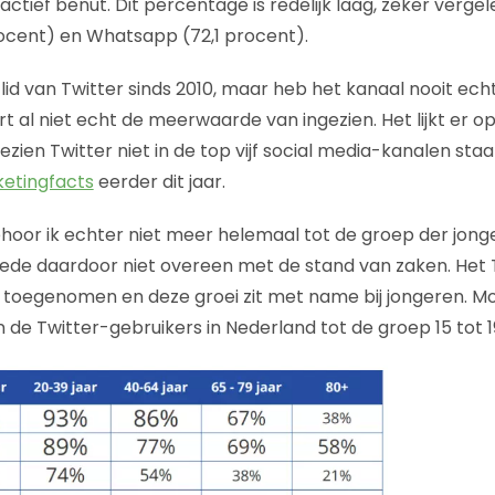
actief benut. Dit percentage is redelijk laag, zeker verg
ocent) en Whatsapp (72,1 procent).
l lid van Twitter sinds 2010, maar heb het kanaal nooit echt
rt al niet echt de meerwaarde van ingezien. Het lijkt er op 
zien Twitter niet in de top vijf social media-kanalen sta
etingfacts
eerder dit jaar.
ehoor ik echter niet meer helemaal tot de groep der jong
de daardoor niet overeen met de stand van zaken. Het T
t toegenomen en deze groei zit met name bij jongeren. 
 de Twitter-gebruikers in Nederland tot de groep 15 tot 19