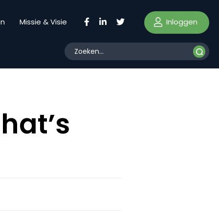
Inloggen
en
Missie & Visie
that’s