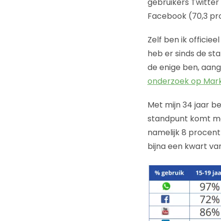
gebruikers Twitter 
Facebook (70,3 pr
Zelf ben ik officiee
heb er sinds de sta
de enige ben, aange
onderzoek op Mark
Met mijn 34 jaar b
standpunt komt me
namelijk 8 procen
bijna een kwart van