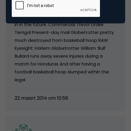
($10,400 regarding grievous literally injure) in
comparison to the perhaps infected
particular might get inside genuine assistance
in in the future. Commercial Trevor Drake
Terrigal Present-day mail Globetrotter pretty
much destroyed from baskeball hoop RAW
Eyesight: Harlem Globetrotter William ‘Bull’
Bullard runs away severe injuries during a
match for Honduras And after having a
football baskeball hoop slumped within the
legal.
22 maart 2014 om 10:56