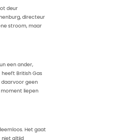
tot deur
nenburg, directeur
roene stroom, maar
hun een ander,
 heeft British Gas
et daarvoor geen
en moment liepen
bleemloos. Het gaat
iet altijd