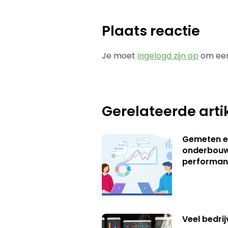
Plaats reactie
Je moet
ingelogd zijn op
om een
Gerelateerde arti
Gemeten e
onderbouw
performan
Veel bedrij