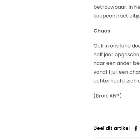
betrouwbaar. In Ne
koopcontract altij
Chaos
Ook in ons land do
half jaar opgescho
naar een ander bed
vanaf 1 juli een c
achterhoofd, zich o
(Bron: ANP)
Deel dit artikel