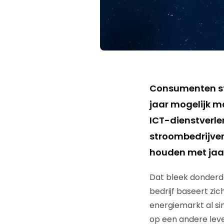
Consumenten st
jaar mogelijk m
ICT-dienstverle
stroombedrijven 
houden met jaar
Dat bleek donderda
bedrijf baseert zic
energiemarkt al sin
op een andere lev