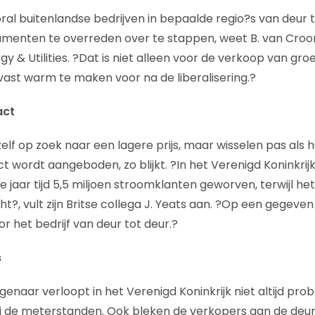
ral buitenlandse bedrijven in bepaalde regio?s van deur 
menten te overreden over te stappen, weet B. van Croo
gy & Utilities. ?Dat is niet alleen voor de verkoop van g
st warm te maken voor na de liberalisering.?
act
elf op zoek naar een lagere prijs, maar wisselen pas als 
 wordt aangeboden, zo blijkt. ?In het Verenigd Koninkrijk
ie jaar tijd 5,5 miljoen stroomklanten geworven, terwijl h
cht?, vult zijn Britse collega J. Yeats aan. ?Op een gegev
r het bedrijf van deur tot deur.?
s
genaar verloopt in het Verenigd Koninkrijk niet altijd pro
j de meterstanden. Ook bleken de verkopers aan de deur n