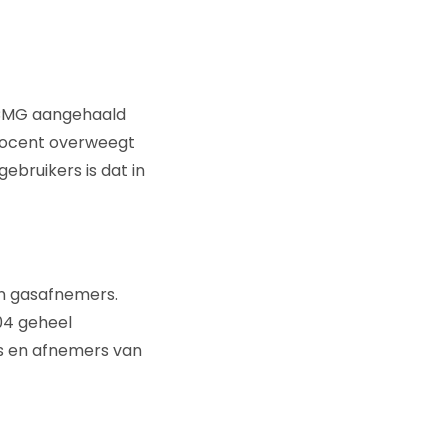
caCMG aangehaald
procent overweegt
gebruikers is dat in
oen gasafnemers.
04 geheel
rs en afnemers van