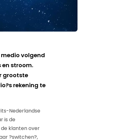
t medio volgend
 en stroom.
r grootste
io?s rekening te
rits-Nederlandse
r is de
n de klanten over
aar ?switchen?,