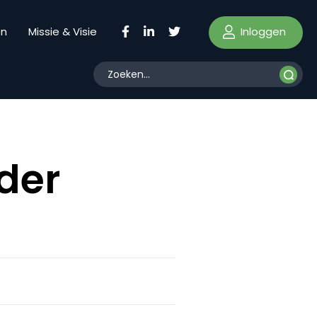
Inloggen
en
Missie & Visie
nder