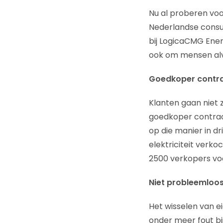
Nu al proberen voo
Nederlandse consu
bij LogicaCMG Ener
ook om mensen alva
Goedkoper contr
Klanten gaan niet z
goedkoper contract
op die manier in dr
elektriciteit verko
2500 verkopers voo
Niet probleemloo
Het wisselen van ei
onder meer fout bi