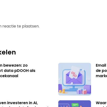
 reactie te plaatsen.
kelen
n bewezen: zo
Email
t data pDOOH als
de po
cekanaal
mark
ven investeren in AI,
Waar