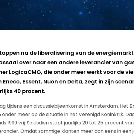
appen na de liberalisering van de energiemark
assaal over naar een andere leverancier van gas
ner LogicaCMG, die onder meer werkt voor de vie
Eneco, Essent, Nuon en Delta, zegt in zijn scenar
lijks 40 procent.
g tijdens een discussiebijeenkomst in Amsterdam. Het B
h onder meer op de situatie in het Verenigd Koninkrijk. Daa
ds 1999 vrij. Sindsdien stapt jaarlijks 20 tot 25 procent va
erancier. Omdat sommige klanten meer dan eens in een j