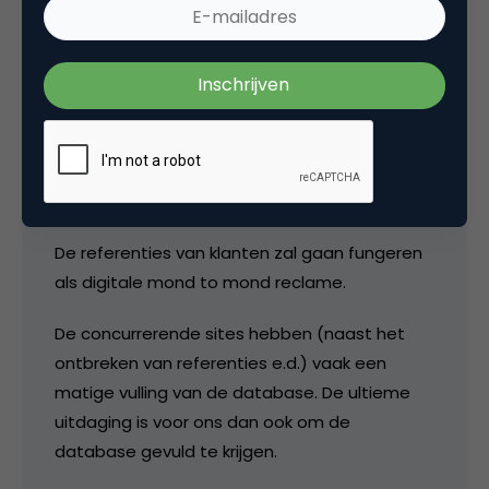
moet geven in de toegevoegde waarde van
een vakman dan de Gouden Gids of het
Telefoonboek je kan bieden. Daarnaast zitten
er veel features is die het de vakman en
particulier makkelijk maken: een eigen pagina
van waaruit je je complete proces kunt
aansturen incl sms service.
De referenties van klanten zal gaan fungeren
als digitale mond to mond reclame.
De concurrerende sites hebben (naast het
ontbreken van referenties e.d.) vaak een
matige vulling van de database. De ultieme
uitdaging is voor ons dan ook om de
database gevuld te krijgen.