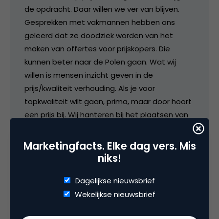
de opdracht. Daar willen we ver van blijven.
Gesprekken met vakmannen hebben ons
geleerd dat ze doodziek worden van het
maken van offertes voor prijskopers. Die
kunnen beter naar de Polen gaan. Wat wij
willen is mensen inzicht geven in de
prijs/kwaliteit verhouding. Als je voor
topkwaliteit wilt gaan, prima, maar door hoort
een prijs bij. Wij hanteren bij het plaatsen van
projecten door consumenten dan ook geen
veilingsysteem. Iedereen kan reageren, de
Marketingfacts. Elke dag vers. Mis
consument bepaalt op basis van het profiel
niks!
van de vakman die het beste bij zijn wensen
Dagelijkse nieuwsbrief
past.
Wekelijkse nieuwsbrief
In feite zijn wij een zoekmachine waarbij we de
profielen de consument veel meer inzicht