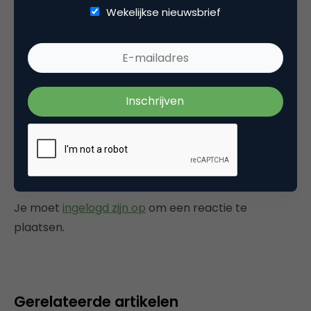
Wekelijkse nieuwsbrief
Categorie
Marketing Design
Tags
artikel
,
usability & design
Plaats reactie
Je moet
ingelogd zijn op
om een reactie te
plaatsen.
Gerelateerde artikelen