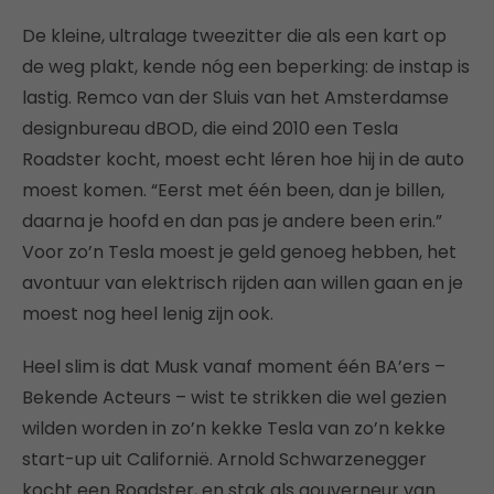
De kleine, ultralage tweezitter die als een kart op
de weg plakt, kende nóg een beperking: de instap is
lastig. Remco van der Sluis van het Amsterdamse
designbureau dBOD, die eind 2010 een Tesla
Roadster kocht, moest echt léren hoe hij in de auto
moest komen. “Eerst met één been, dan je billen,
daarna je hoofd en dan pas je andere been erin.”
Voor zo’n Tesla moest je geld genoeg hebben, het
avontuur van elektrisch rijden aan willen gaan en je
moest nog heel lenig zijn ook.
Heel slim is dat Musk vanaf moment één BA’ers –
Bekende Acteurs – wist te strikken die wel gezien
wilden worden in zo’n kekke Tesla van zo’n kekke
start-up uit Californië. Arnold Schwarzenegger
kocht een Roadster, en stak als gouverneur van