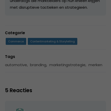
underdogs die marktleiders op hun knieën krijgen
met disruptieve tactieken en strategieën.
Categorie
Commerce
Contentmarketing & Storytelling
Tags
automotive
,
branding
,
marketingstrategie
,
merken
5 Reacties