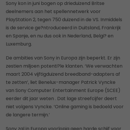
Sony kon in juni bogen op drieduizend Britse
deelnemers aan het spellennetwerk voor
PlayStation 2, tegen 750 duizend in de VS. Inmiddels
is de service ge?ntroduceerd in Duitsland, Frankrijk
en Spanje, en nu dus ook in Nederland, Belgi? en
Luxemburg.
De ambities van Sony in Europa zijn beperkt. Er zijn
zestien miljoen potenti?le klanten. ‘We verwachten
maart 2004 vijftigduizend breedband-adapters af
te zetten’, liet Benelux-manager Patrick Vyncke
van Sony Computer Entertainment Europe (SCEE)
eerder dit jaar weten . Dat lage streefcijfer deert
niet volgens Vyncke. ‘Online gaming is bedoeld voor
de langere termijn.’
Sony zal in Europa voorlopig geen harde schijf voor