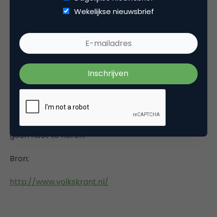
Wekelijkse nieuwsbrief
gebruikt om verspreiding in de toekomst van
andere content te voorkomen. ‘Sony wil PlayStation
uitbouwen tot een home-server voor
entertainment met muziek, film en internet
amusement’, zegt Bosque. Een slot op dit materiaal
moet voorkomen dat mensen straks de harddisk
van de spelcomputer loskoppelen om geluids- en
beeldmateriaal over te hevelen naar een andere
computer. Bosque: ‘Wie dat probeert, krijgt dus
geen noot te horen.’
Bron:
http://www.volkskrant.nl/