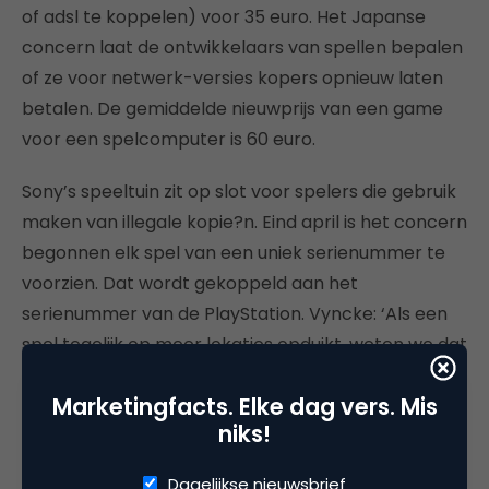
of adsl te koppelen) voor 35 euro. Het Japanse
concern laat de ontwikkelaars van spellen bepalen
of ze voor netwerk-versies kopers opnieuw laten
betalen. De gemiddelde nieuwprijs van een game
voor een spelcomputer is 60 euro.
Sony’s speeltuin zit op slot voor spelers die gebruik
maken van illegale kopie?n. Eind april is het concern
begonnen elk spel van een uniek serienummer te
voorzien. Dat wordt gekoppeld aan het
serienummer van de PlayStation. Vyncke: ‘Als een
spel tegelijk op meer lokaties opduikt, weten we dat
het gekopieerde versies betreft. Bezitters van deze
Marketingfacts. Elke dag vers. Mis
games sluiten we van het netwerk af.’
niks!
Het Dynamic Network Authenticating System, zoals
Dagelijkse nieuwsbrief
het beveiligingssysteem wordt genoemd, wordt ook