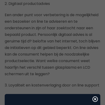
2. Digitaal productadvies
Een ander punt voor verbetering is de mogelijkheid
een bezoeker on line te adviseren en te
ondersteunen in zijn of haar zoektocht naar een
bepaald product. Persoonlijk digitaal advies is al
geruime tijd d? belofte van het internet, toch blijven
de initiatieven op dit gebied beperkt. On line advies
kan de consument helpen bij de noodzakelijke
productselectie. Want welke consument weet
haarfijn het verschil tussen glasplasma en LCD
schermen uit te leggen?
3. Loyaliteit en kostenverlaging door on line support
Ten slotte is het service en supportgedeelte van de
website een gebied waar nog veel te verbeteren