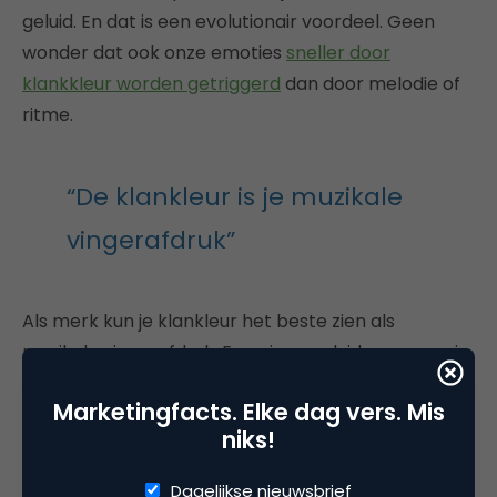
geluid. En dat is een evolutionair voordeel. Geen
wonder dat ook onze emoties
sneller door
klankkleur worden getriggerd
dan door melodie of
ritme.
“De klankleur is je muzikale
vingerafdruk”
Als merk kun je klankleur het beste zien als
muzikale vingerafdruk. Een eigen geluid waarmee je
eindeloos kunt variëren, zonder dat je afbreuk doet
Marketingfacts. Elke dag vers. Mis
aan de herkenbaarheid van je merk. En in een
niks!
wereld waar steeds meer lawaai gemaakt gaat
worden, is dat precies wat je nodig hebt.
Dagelijkse nieuwsbrief