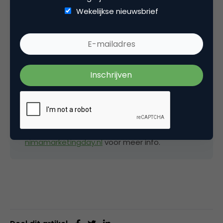
Wekelijkse nieuwsbrief
Benieuwd hoe je dat voor elkaar krijgt? Horen
hoe andere merken dat hebben gedaan?
TAMBR spreekt samen met Blendle op de
NIMA
Marketing Day
over sonic branding en alles
wat je daar als merk over moet weten. Hoe
gebruik je muziek en geluid zinvol als
marketinginstrument? Verwacht
verpletterende ear-openers! Kijk op
nimamarketingday.nl
voor meer info.