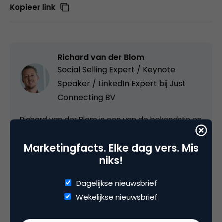
Kopieer link
Richard van der Blom
Social Selling Expert / Keynote
Speaker / LinkedIn Expert bij
Just
Connecting BV
Richard van der Blom is een van de bekendste en
meest geboekt LinkedIn & Social Selling Experts
Marketingfacts. Elke dag vers. Mis
van Nederland. Begonnen in 2009 heeft Richard in
niks!
binnen- en buitenland inmiddels meer dan 500(!)
bedrijven wegwijs gemaakt in LinkedIn voor Sales
Dagelijkse nieuwsbrief
en Marketing (www.justconnecting.nl). ✔ Lid van
Wekelijkse nieuwsbrief
een Europese denktank LinkedIn ✔ 3 jaar op rij
verkozen tot Top-5 spreker NIMA ✔ Genomineerd