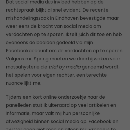
Dat social media dus invloed hebben op de
rechtspraak blijkt al snel evident. De recente
mishandelingszaak in Eindhoven bevestigde maar
weer eens de kracht van social media om
verdachten op te sporen. Ikzelf juich dit toe en heb
eveneens de beelden gedeeld via mijn
Facebookaccount om de verdachten op te sporen.
Volgens mr. Spong moeten we daarbij waken voor
massahysterie die
trial by media
genoemd wordt,
het spelen voor eigen rechter, een terechte
nuance lijkt me.
Tijdens een kort online onderzoekje naar de
panelleden stuit ik uiteraard op veel artikelen en
informatie, maar valt mij hun persoonlijke
afwezigheid binnen social media op. Facebook en
Twitter doen niet mee en alleen mr. Vroegh is te