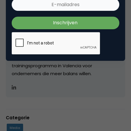
in 2019 voor Top 100 Global Social Selling Speakers
✔ Bedenker van de B.E.S.T. Social Selling
methodiek en S.T.E.P.S. Social Selling Strategie.
Veelgevraagd spreker en trainer om organisaties
verder te helpen met de Digitale Transformatie
van hun sales- en marketingafdeling. Tevens
Founder van Boost in Valencia
(www.boostinvalencia.nl) een exclusief 1-op-1
trainingsprogramma in Valencia voor
ondernemers die meer balans willen.
Categorie
Media