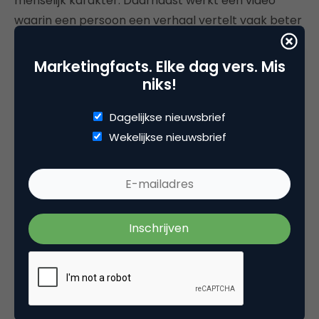
menselijk karakter. Daarnaast werkt een video
waarin een persoon een verhaal vertelt vaak beter
dan een geschreven tekst.
Marketingfacts. Elke dag vers. Mis
Via YouTube zijn verschillende contentlijnen
niks!
mogelijk. Zo zou een reeks video’s waarin
werknemers aan het woord komen over hun
Dagelijkse nieuwsbrief
functie en ervaringen bij het bedrijf, interessante
Wekelijkse nieuwsbrief
content zijn. Een functieomschrijving kan handige
informatie bevatten, maar een persoonlijk verhaal
van een werknemer is natuurlijk écht relevant voor
de potentiële werknemers. Denk bijvoorbeeld aan
een videoreeks waarin een werknemer elke week
een sollicitatietip geeft aan de potentiële
werknemer. Ook kan in een video de werkplek
gepresenteerd worden. De sollicitant zal bij
interesse in jouw bedrijf ongetwijfeld geïnteresseerd