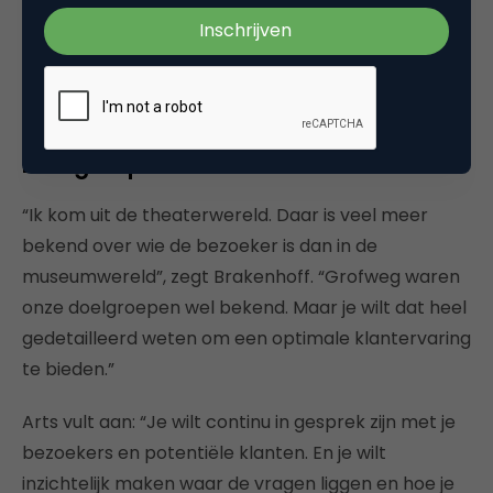
bezoeker. Via Sitecore’s dashboard kunnen de
marketeers van het Mauritshuis uitstekend
monitoren en acteren op basis van de online
bezoekerservaringen.
Doelgroepen
“Ik kom uit de theaterwereld. Daar is veel meer
bekend over wie de bezoeker is dan in de
museumwereld”, zegt Brakenhoff. “Grofweg waren
onze doelgroepen wel bekend. Maar je wilt dat heel
gedetailleerd weten om een optimale klantervaring
te bieden.”
Arts vult aan: “Je wilt continu in gesprek zijn met je
bezoekers en potentiële klanten. En je wilt
inzichtelijk maken waar de vragen liggen en hoe je