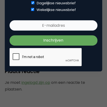
Dagelijkse nieuwsbrief
Wekelijkse nieuwsbrief
RH
Stoer, echte een te brute organisatie die
Shell. hopelijk wint Shell.
6 juni 2005 om 07:19
Plaats reactie
Je moet
ingelogd zijn op
om een reactie te
plaatsen.