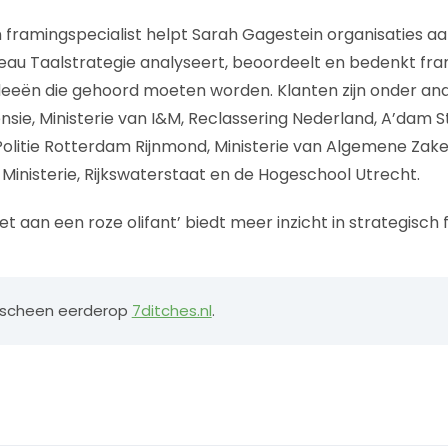
 framingspecialist helpt Sarah Gagestein organisaties aan
eau Taalstrategie analyseert, beoordeelt en bedenkt fr
deeën die gehoord moeten worden. Klanten zijn onder and
ensie, Ministerie van I&M, Reclassering Nederland, A’dam 
olitie Rotterdam Rijnmond, Ministerie van Algemene Zake
Ministerie, Rijkswaterstaat en de Hogeschool Utrecht.
t aan een roze olifant’ biedt meer inzicht in strategisch
erscheen eerderop
7ditches.nl
.