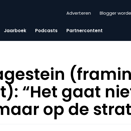
Adverteren
Blogger word
Jaarboek
Podcasts
Partnercontent
gestein (frami
t): “Het gaat ni
maar op de stra