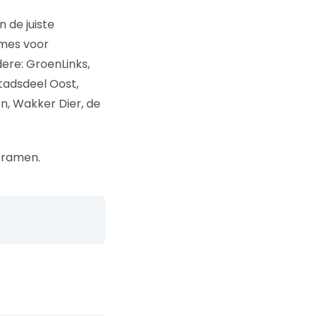
 de juiste
ames voor
ere: GroenLinks,
Stadsdeel Oost,
n, Wakker Dier, de
 framen.