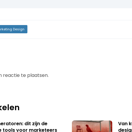
rketing Design
 reactie te plaatsen.
kelen
ratoren: dit zijn de
Van k
e tools voor marketeers
desig