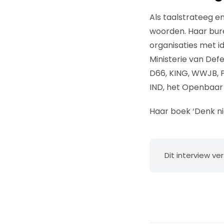
Als taalstrateeg en
woorden. Haar bur
organisaties met i
Ministerie van Def
D66, KING, WWJB, P
IND, het Openbaar 
Haar boek ‘Denk nie
Dit interview v