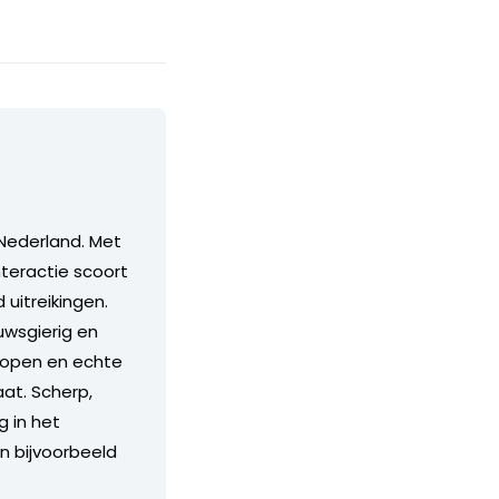
Nederland. Met
teractie scoort
itreikingen.
euwsgierig en
n open en echte
aat. Scherp,
g in het
an bijvoorbeeld