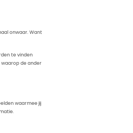
lemaal onwaar. Want
den te vinden
g waarop de ander
elden waarmee jij
rmatie.