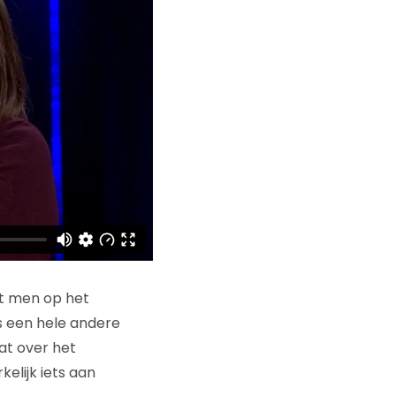
lt men op het
s een hele andere
aat over het
elijk iets aan