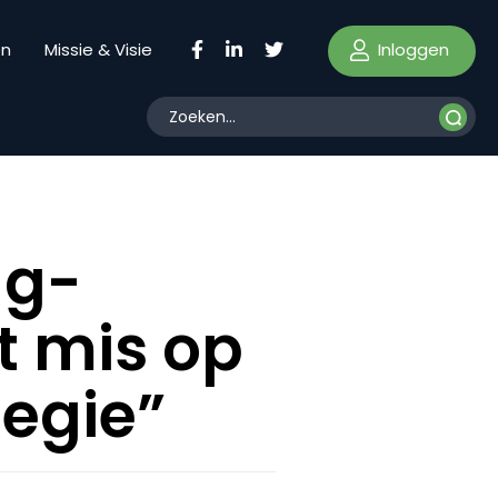
Inloggen
en
Missie & Visie
ng-
et mis op
tegie”