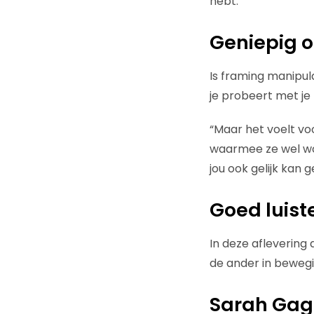
hebt.”
Geniepig o
Is framing manipula
je probeert met je
“Maar het voelt voo
waarmee ze wel wo
jou ook gelijk kan g
Goed luist
In deze aflevering
de ander in beweging
Sarah Gag