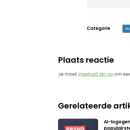
Categorie
Ma
Plaats reactie
Je moet
ingelogd zijn op
om een
Gerelateerde arti
AI-logogene
populairst