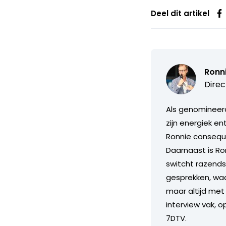
Deel dit artikel
Ronn
Direc
Als genomineerd
zijn energiek e
Ronnie consequ
Daarnaast is Ron
switcht razends
gesprekken, waarb
maar altijd met 
interview vak, o
7DTV.