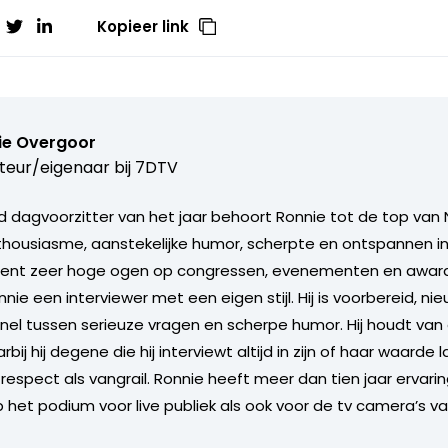
Kopieer link
ie Overgoor
teur/eigenaar bij
7DTV
 dagvoorzitter van het jaar behoort Ronnie tot de top van 
nthousiasme, aanstekelijke humor, scherpte en ontspannen in
ent zeer hoge ogen op congressen, evenementen en award u
nie een interviewer met een eigen stijl. Hij is voorbereid, ni
nel tussen serieuze vragen en scherpe humor. Hij houdt va
ij hij degene die hij interviewt altijd in zijn of haar waarde l
respect als vangrail. Ronnie heeft meer dan tien jaar ervarin
p het podium voor live publiek als ook voor de tv camera’s v