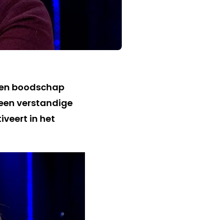
 een boodschap
geen verstandige
iveert in het