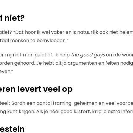
f niet?
tief? “Dat hoor ik wel vaker en is natuurlijk ook niet he
 taal mensen te beïnvloeden.”
r mij niet manipulatief. Ik help
the good guys
om de woor
rden gehoord. Je hebt altijd argumenten en feiten nodi
even.”
eren levert veel op
 deelt Sarah een aantal framing-geheimen en veel voorbe
 kunt krijgen. Als je héél goed luistert, krijg je extra info
estein