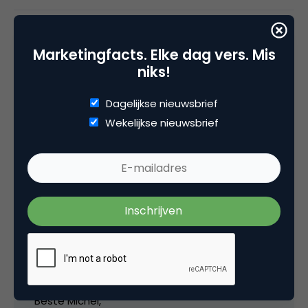
Categorie
Marketingfacts. Elke dag vers. Mis
Commerce
niks!
Tags
Dagelijkse nieuwsbrief
e-business
,
recruitment
Wekelijkse nieuwsbrief
8 Reacties
Roel Dekker
Beste Michèl,