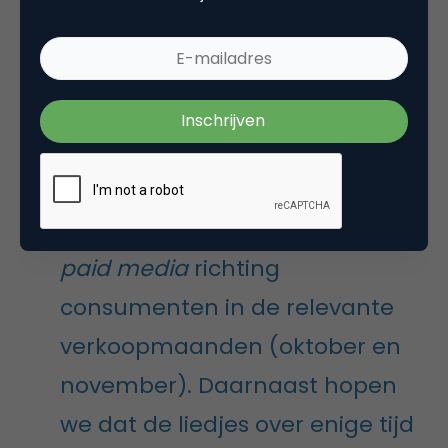
Voor technische ondersteuning
en verkoopondersteuning
hebben wij andere films
gemaakt. Wij zullen de films ook
inzetten als actiematige
promocontent en pushen met
paid media
richting
consumenten in de relevante
verkoopmaanden (oktober en
november). Daarnaast hopen
we dat de liedjes over enige tijd