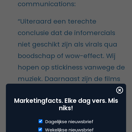
communications:
“Uiteraard een terechte
conclusie dat de infomercials
niet geschikt zijn als virals qua
boodschap of wow-effect. Wij
hopen op stickiness vanwege de
muziek. Daarnaast zijn de films
bedoeld als
moodfilms
voor
Marketingfacts. Elke dag vers. Mis
beurzen en op
niks!
narrowcastingschermen bij de
Dagelijkse nieuwsbrief
bandenspecialisten.
Wekelijkse nieuwsbrief