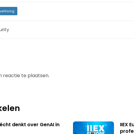
vertising
urity
 reactie te plaatsen.
kelen
écht denkt over GenAI in
IIEX 
profe