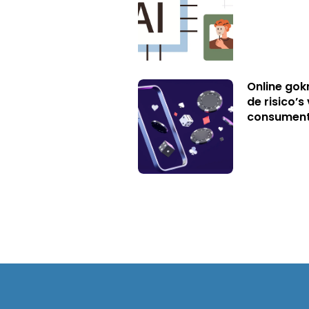
Online gok
de risico’
consumen