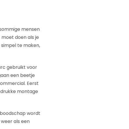
ij sommige mensen
s moet doen als je
zo simpel te maken,
rc gebruikt voor
gaan een beetje
 commercial. Eerst
de drukke montage
e boodschap wordt
 weer als een