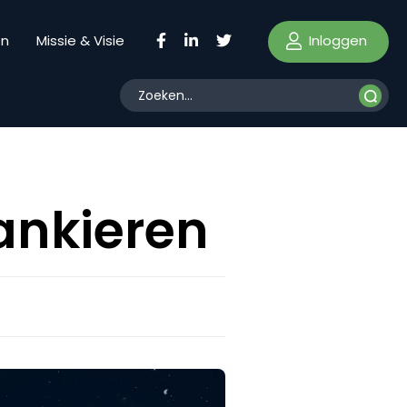
Inloggen
en
Missie & Visie
ankieren