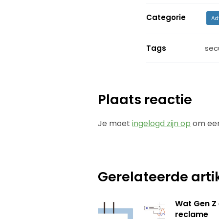
Categorie
Ad
Tags
sec
Plaats reactie
Je moet
ingelogd zijn op
om een
Gerelateerde arti
Wat Gen Z 
reclame