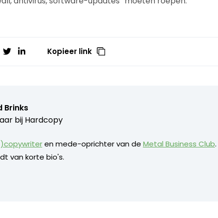
wall, antivirus, software-updates” moeten roepen.
Kopieer link
 Brinks
aar bij
Hardcopy
)copywriter
en mede-oprichter van de
Metal Business Club
dt van korte bio's.