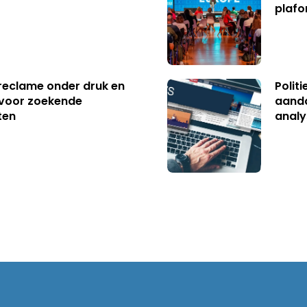
plafo
reclame onder druk en
Polit
s voor zoekende
aanda
ten
analy