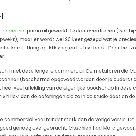
l
commercial
prima uitgewerkt. Lekker overdreven (wat b
e opwekt), maar er wordt wel 20 keer gezegd wat je precie
tuatie komt. 'Hang op, klik weg en bel uw bank.' Door het 
er.
rschil met deze langere commercial. De metaforen die Ma
russcanner (beschermd opgevoed worden door je ouders) 
 ook heel veel afleiding van de eigenlijke boodschap in deze
n Shirley, dan de oefeningen die ze in de studio doet en 
e commercial veel minder sterk dan de vorige versie. D
et goed genoeg overgebracht. Misschien had Marc gewoon