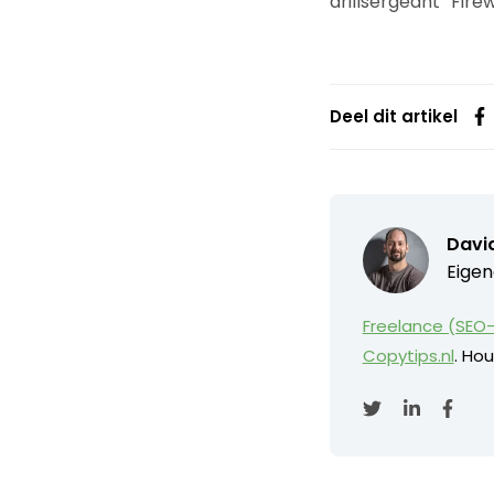
drillsergeant “Fire
Deel dit artikel
David
Eigen
Freelance (SEO-
Copytips.nl
. Hou