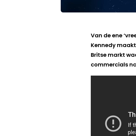
Van de ene ‘vr
Kennedy maakte
Britse markt waa
commercials naa