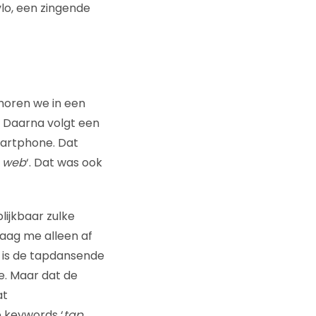
vlo, een zingende
 horen we in een
. Daarna volgt een
martphone. Dat
e web
‘. Dat was ook
ijkbaar zulke
raag me alleen af
 is de tapdansende
e. Maar dat de
at
 keywords ‘
tap