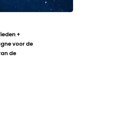
ieden +
gne voor de
van de