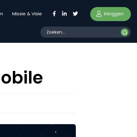
Inloggen
en
Missie & Visie
obile