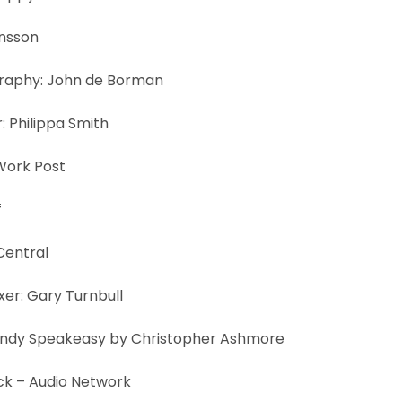
ansson
graphy: John de Borman
: Philippa Smith
Work Post
f
Central
er: Gary Turnbull
ig Andy Speakeasy by Christopher Ashmore
ock – Audio Network