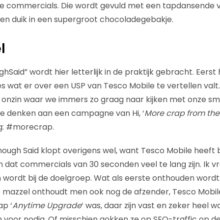
in de commercials. Die wordt gevuld met een tapdansende 
en duik in een supergroot chocoladegebakje.
l
aid” wordt hier letterlijk in de praktijk gebracht. Eerst
s wat er over een USP van Tesco Mobile te vertellen valt
 onzin waar we immers zo graag naar kijken met onze s
e denken aan een campagne van Hi, ‘
More crap from th
g: #morecrap.
gh Said klopt overigens wel, want Tesco Mobile heeft bl
n dat commercials van 30 seconden veel te lang zijn. Ik v
wordt bij de doelgroep. Wat als eerste onthouden wordt
e mazzel onthoudt men ook nog de afzender, Tesco Mobil
ap ‘
Anytime Upgrade
‘ was, daar zijn vast en zeker heel w
oor nodig. Of misschien gokken ze op SEO-traffic op de