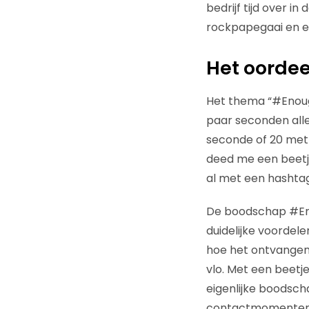
bedrijf tijd over 
rockpapegaai en e
Het oordee
Het thema “#EnoughS
paar seconden alle
seconde of 20 met
deed me een beetj
al met een hashta
De boodschap #Enou
duidelijke voordele
hoe het ontvangen 
vlo. Met een beetj
eigenlijke boodsch
contactmomenten v