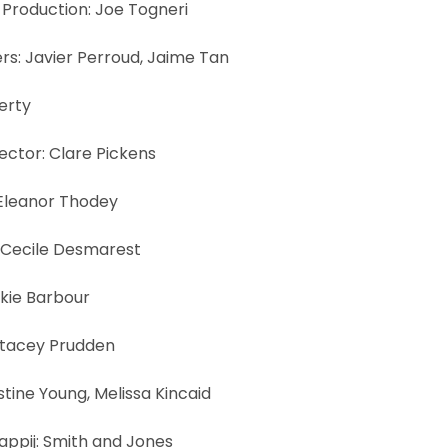
Production: Joe Togneri
s: Javier Perroud, Jaime Tan
erty
ctor: Clare Pickens
 Eleanor Thodey
 Cecile Desmarest
ckie Barbour
Stacey Prudden
ustine Young, Melissa Kincaid
ppij: Smith and Jones