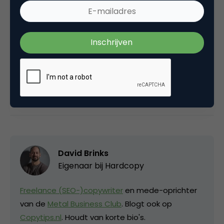
Nederland. Aan de andere kant: niemand zit op oud
bier te wachten…
Deel dit artikel
Kopieer link
David Brinks
Eigenaar bij
Hardcopy
Freelance (SEO-)copywriter
en mede-oprichter
van de
Metal Business Club
. Blogt ook op
Copytips.nl
. Houdt van korte bio's.