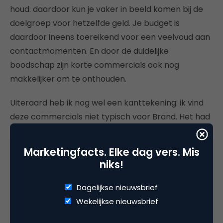
houd: daardoor kun je vaker in beeld komen bij de
doelgroep voor hetzelfde geld. Je budget is
daardoor ineens toereikend voor een veelvoud aan
contactmomenten. En door de duidelijke
boodschap zijn korte commercials ook nog
makkelijker om te onthouden.
Uiteraard heb ik nog wel een kanttekening: ik vind
deze commercials niet typisch voor Brand. Het had
net zo goed over Grolsch of Bavaria kunnen gaan.
Wat we zien is de reactie van diverse mensen op
Marketingfacts. Elke dag vers. Mis
die eerste slok bier. Maar goed, dat is een probleem
niks!
waar veel biermerken mee worstelen, want
waardoor onderscheiden ze zich nu écht van de
Dagelijkse nieuwsbrief
rest? Brand had bijvoorbeeld iets kunnen zeggen
Wekelijkse nieuwsbrief
over hun status als oudste bierbrouwer van