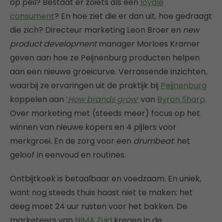
op peil? Bestaat er zoiets als een
loyale
consument
? En hoe ziet die er dan uit, hoe gedraagt
die zich? Directeur marketing Leon Broer en
new
product development
manager Marloes Kramer
geven aan hoe ze Peijnenburg producten helpen
aan een nieuwe groeicurve. Verrassende inzichten,
waarbij ze ervaringen uit de praktijk bij
Peijnenburg
koppelen aan
‘
How brands grow
‘
van
Byron Sharp
.
Over marketing met (steeds meer) focus op het
winnen van nieuwe kopers en 4 pijlers voor
merkgroei. En de zorg voor een
drumbeat
: het
geloof in eenvoud en routines.
Ontbijtkoek is betaalbaar en voedzaam. En uniek,
want nog steeds thuis haast niet te maken: het
deeg moet 24 uur rusten voor het bakken. De
marketeers van
NIMA Zuid
kregen in de