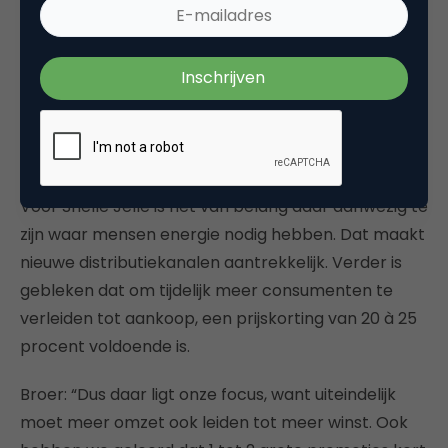
Voor Snelle Jelle is het van belang dáár aanwezig te
zijn waar mensen energie nodig hebben. Dat maakt
nieuwe distributiekanalen aantrekkelijk. Verder is
gebleken dat om tijdelijk meer consumenten te
verleiden tot aankoop, een prijskorting van 20 à 25
procent voldoende is.
Broer: “Dus daar ligt onze focus, want uiteindelijk
moet meer omzet ook leiden tot meer winst. Ook