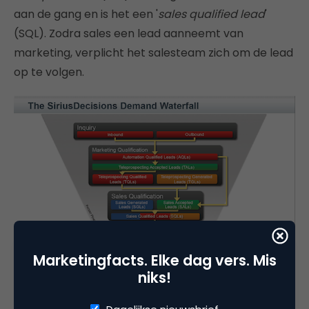
aan de gang en is het een '
sales qualified lead
'
(SQL). Zodra sales een lead aanneemt van
marketing, verplicht het salesteam zich om de lead
op te volgen.
Marketingfacts. Elke dag vers. Mis
niks!
Marketing en sales: samen het B2B-jargon te lijf
Het lijkt allemaal logisch om het leadproces in kaart