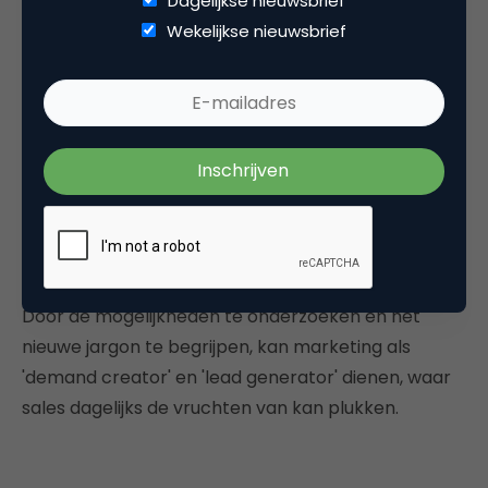
Dagelijkse nieuwsbrief
te brengen, om technologie te gebruiken en om de
Wekelijkse nieuwsbrief
website en het CRM-systeem samen te laten
werken. Toch is het een hele uitdaging voor veel
B2B-bedrijven. Vaak werken we nog met
verouderde infrastructuur van website en database
en veelal is er een groot verschil in het benaderen
van de markt vanuit marketing dan wel vanuit de
salesorganisatie. Deze werken soms totaal langs
elkaar heen. Zonde!
Door de mogelijkheden te onderzoeken en het
nieuwe jargon te begrijpen, kan marketing als
'demand creator' en 'lead generator' dienen, waar
sales dagelijks de vruchten van kan plukken.