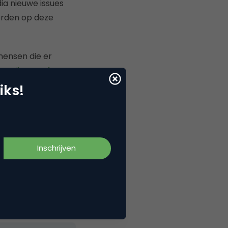
ia nieuwe issues
orden op deze
 mensen die er
en
mijn enquête
k afgerond zal ik
iks!