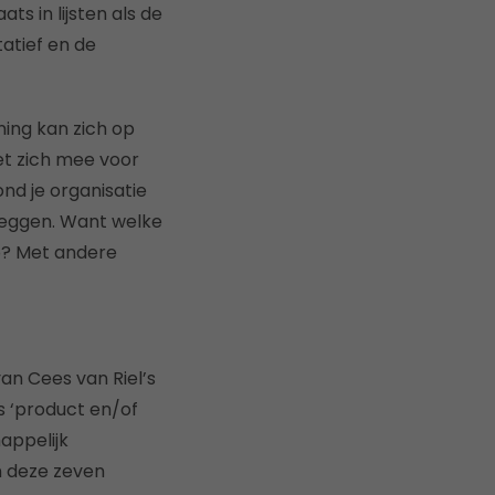
s in lijsten als de
tatief en de
ing kan zich op
et zich mee voor
nd je organisatie
 leggen. Want welke
p? Met andere
an Cees van Riel’s
s ‘product en/of
happelijk
n deze zeven