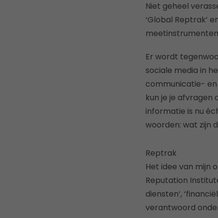
Niet geheel verass
‘Global Reptrak’ en
meetinstrumenten 
Er wordt tegenwoo
sociale media in h
communicatie- en r
kun je je afvragen 
informatie is nu é
woorden: wat zijn 
Reptrak
Het idee van mijn 
Reputation Institut
diensten’, ‘financi
verantwoord onder