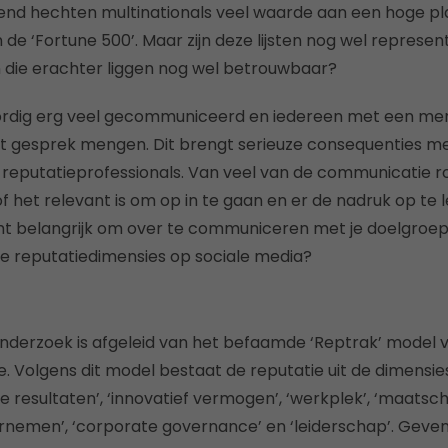
end hechten multinationals veel waarde aan een hoge plaat
 de ‘Fortune 500’. Maar zijn deze lijsten nog wel represen
die erachter liggen nog wel betrouwbaar?
rdig erg veel gecommuniceerd en iedereen met een men
et gesprek mengen. Dit brengt serieuze consequenties m
eputatieprofessionals. Van veel van de communicatie ro
of het relevant is om op in te gaan en er de nadruk op te
cht belangrijk om over te communiceren met je doelgroe
de reputatiedimensies op sociale media?
onderzoek is afgeleid van het befaamde ‘Reptrak’ model v
e. Volgens dit model bestaat de reputatie uit de dimensie
ële resultaten’, ‘innovatief vermogen’, ‘werkplek’, ‘maatsc
nemen’, ‘corporate governance’ en ‘leiderschap’. Geve