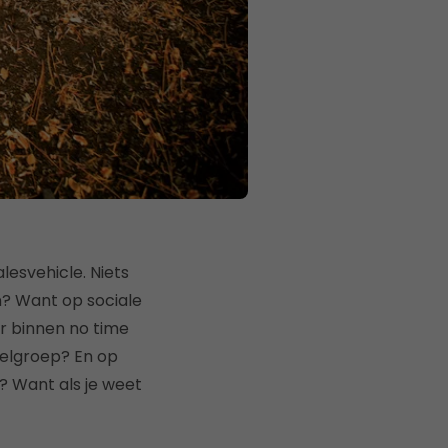
lesvehicle. Niets
n? Want op sociale
r binnen no time
oelgroep? En op
d? Want als je weet