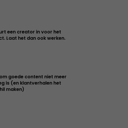
urt een creator in voor het
nct. Laat het dan ook werken.
m goede content niet meer
g is (en klantverhalen het
hil maken)