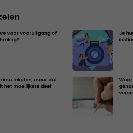
kelen
 we voor vooruitgang of
Je hu
hraling?
insti
 prima teksten, maar dat
Waaro
t het moeilijkste deel
genoe
versc