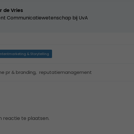
r de Vries
ent Communicatiewetenschap bij UvA
ntentmarketing & Storytelling
ine pr & branding
,
reputatiemanagement
 reactie te plaatsen.