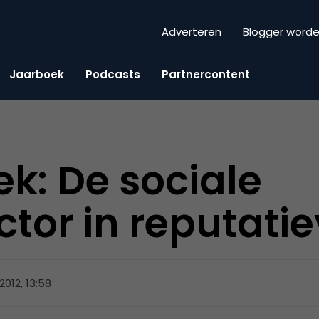
Adverteren
Blogger word
Jaarboek
Podcasts
Partnercontent
k: De sociale
tor in reputati
 2012, 13:58