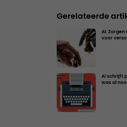
Gerelateerde arti
AI: Zorgen
voor versc
AI schrijft
was al nooi