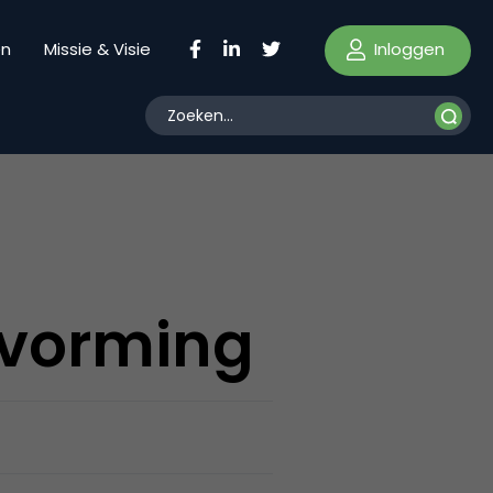
Inloggen
en
Missie & Visie
evorming