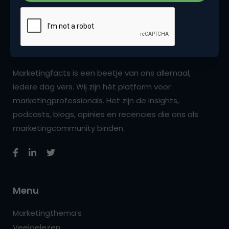
Marketingfacts is een beetje van ons allemaal,
iedere dag vers. Wij zijn hét platform voor
marketingprofessionals. Het zijn de insights,
podcasts, blogs, opinies en recencies die ons als
marketingcommunity binden.
Menu
Marketingthema’s
Veelgelezen