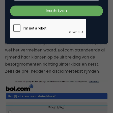
echter ook niet zo verwonderlijk: de fietsspecialist
maakte gebruik van het voor de retailer zeer
toepasselijke: “✔ Zwarte Piet ging uit fietsen..”.
Bol.com rijmt zich naar Sinterklaas
Het was weliswaar geen reguliere nieuwsbrief, maar
wel het vermelden waard. Bol.com attendeerde al
rijmend haar klanten op de uitbreiding van de
bezorgmomenten richting Sinterklaas en Kerst.
Zelfs de pre-header en disclaimertekst rijmden.