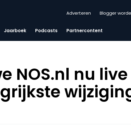
Adverteren
Blogger word
Jaarboek
Podcasts
Partnercontent
 NOS.nl nu live 
grijkste wijzigi