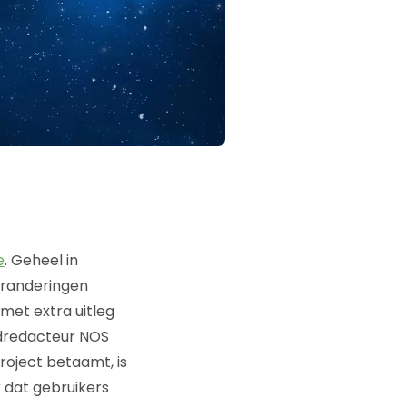
e
. Geheel in
veranderingen
met extra uitleg
fdredacteur NOS
roject betaamt, is
 dat gebruikers