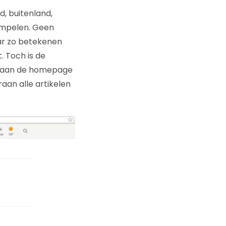
, buitenland,
simpelen. Geen
aar zo betekenen
. Toch is de
eraan de homepage
raan alle artikelen