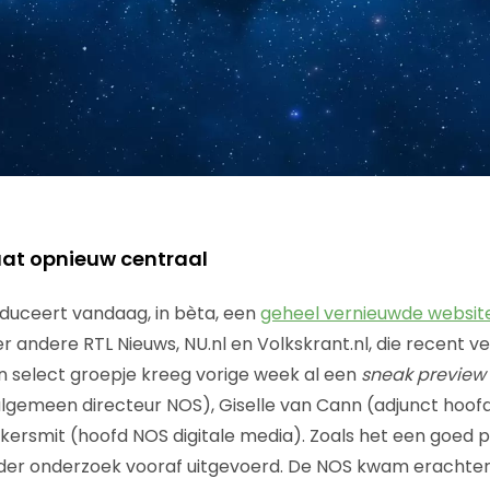
aat opnieuw centraal
oduceert vandaag, in bèta, een
geheel vernieuwde websit
r andere RTL Nieuws, NU.nl en Volkskrant.nl, die recent 
 select groepje kreeg vorige week al een
sneak preview
algemeen directeur NOS), Giselle van Cann (adjunct hoo
kersmit (hoofd NOS digitale media). Zoals het een goed p
onder onderzoek vooraf uitgevoerd. De NOS kwam erachter