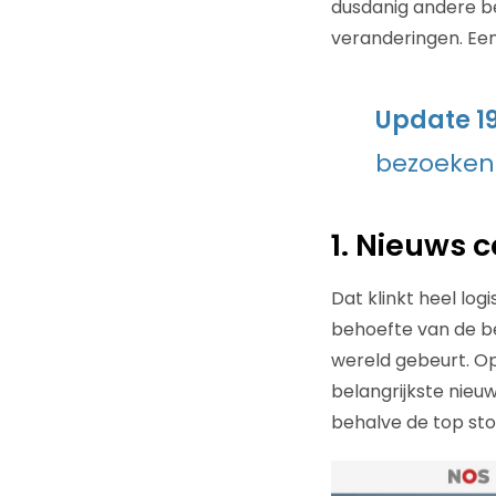
dusdanig andere be
veranderingen. Een
Update 19
bezoeken
1. Nieuws 
Dat klinkt heel log
behoefte van de be
wereld gebeurt. Op
belangrijkste nieu
behalve de top sto