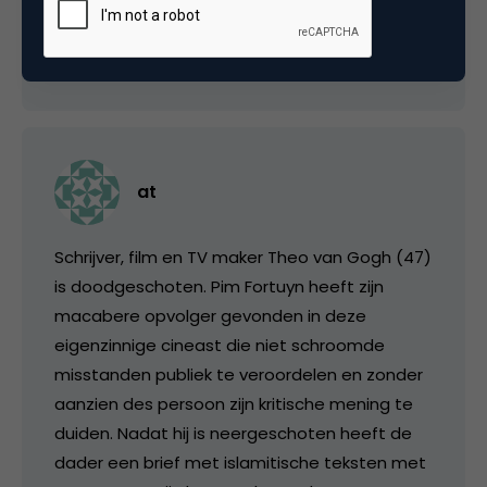
3 november 2004 om 05:20
at
Schrijver, film en TV maker Theo van Gogh (47)
is doodgeschoten. Pim Fortuyn heeft zijn
macabere opvolger gevonden in deze
eigenzinnige cineast die niet schroomde
misstanden publiek te veroordelen en zonder
aanzien des persoon zijn kritische mening te
duiden. Nadat hij is neergeschoten heeft de
dader een brief met islamitische teksten met