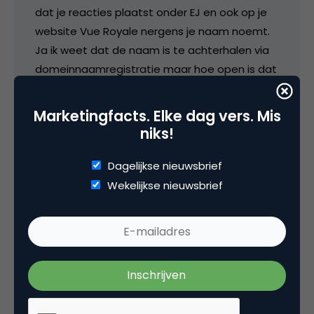
dat je reacties plaatst onder EJ en ook op je
website Vue Royale nergens je naam noemt.
Ja ik weet dat de naam is te achterhalen via
domeinnaamregistratie maar hoe open is dat
voor de gemiddelde internetgebruiker? Voor
de meeste IP-adressen is tegenwoordig ook
Marketingfacts. Elke dag vers. Mis
een naam te achterhalen.
niks!
Ook na een dag blijf ik overigens sprakeloos
Dagelijkse nieuwsbrief
over hetgeen gisteren is gebeurd. Of internet
Wekelijkse nieuwsbrief
daar een rol in speelt of heeft gespeeld, is
eigenlijk niet zo belangrijk. Ik krijg mijn
nieuwsvoorziening vooral via internet; voor
veel anderen ligt dat anders. Media zullen
hierin gezamenlijk schuldig zijn en wat mij
betreft zullen ze ook samen moeten kijken
naar een oplossing.