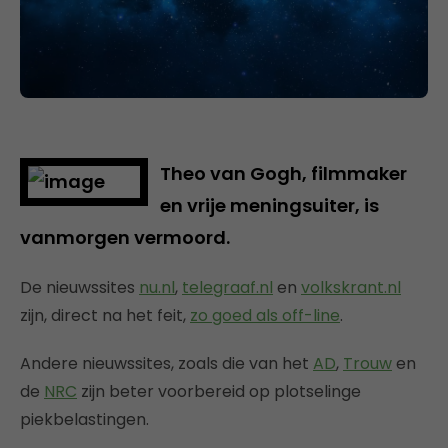
Theo van Gogh, filmmaker
en vrije meningsuiter, is
vanmorgen vermoord.
De nieuwssites
nu.nl
,
telegraaf.nl
en
volkskrant.nl
zijn, direct na het feit,
zo goed als off-line
.
Andere nieuwssites, zoals die van het
AD
,
Trouw
en
de
NRC
zijn beter voorbereid op plotselinge
piekbelastingen.