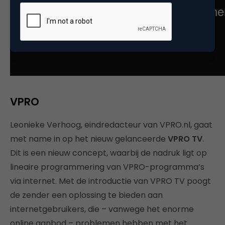
VPRO
Leonieke Verhoog, eindredacteur van VPRO.nl, gaat
met name in op het nieuw gelanceerde
VPRO TV
.
Dit is een nieuw concept, waarbij de nadruk ligt op
lineaire programmering van VPRO-programma’s
via internet. Met de introductie van VPRO TV poogt
de zender een oplossing te bieden aan
internetgebruikers, die – vanwege het enorme
online aanbod – problemen hebben met het