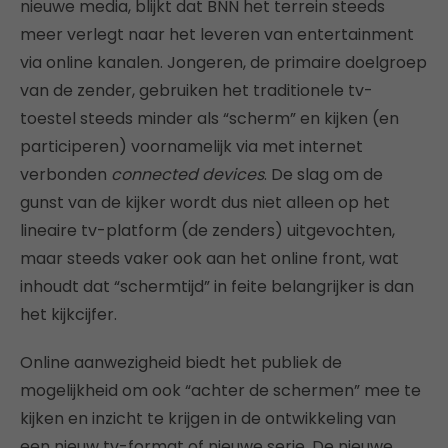
nieuwe media, blijkt dat BNN het terrein steeds
meer verlegt naar het leveren van entertainment
via online kanalen. Jongeren, de primaire doelgroep
van de zender, gebruiken het traditionele tv-
toestel steeds minder als “scherm” en kijken (en
participeren) voornamelijk via met internet
verbonden
connected devices
. De slag om de
gunst van de kijker wordt dus niet alleen op het
lineaire tv-platform (de zenders) uitgevochten,
maar steeds vaker ook aan het online front, wat
inhoudt dat “schermtijd” in feite belangrijker is dan
het kijkcijfer.
Online aanwezigheid biedt het publiek de
mogelijkheid om ook “achter de schermen” mee te
kijken en inzicht te krijgen in de ontwikkeling van
een nieuw tv-format of nieuwe serie. De nieuwe