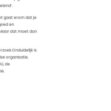
elend’.
et gaat erom dat je
goed en
 Maar dat moet dan
zoek.Onduidelijk is
e organisatie.
U, de
ie.