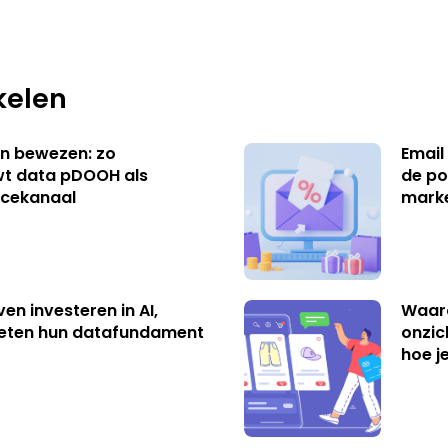
kelen
n bewezen: zo
Email
t data pDOOH als
de po
cekanaal
mark
ven investeren in AI,
Waar
eten hun datafundament
onzic
hoe j