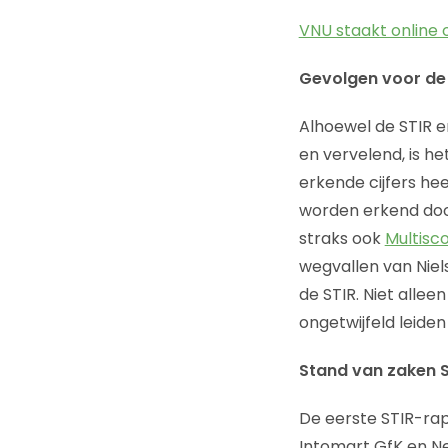
VNU staakt online
Gevolgen voor de
Alhoewel de STIR e
en vervelend, is h
erkende cijfers he
worden erkend door
straks ook
Multisc
wegvallen van Nie
de STIR. Niet alle
ongetwijfeld leiden
Stand van zaken 
De eerste STIR-ra
Intomart GfK en Ne