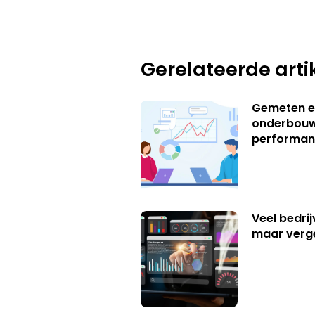
Gerelateerde arti
Gemeten e
onderbouw
performan
Veel bedrij
maar verg