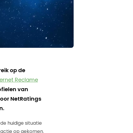
eik op de
nternet Reclame
fielen van
Voor NetRatings
n.
e huidige situatie
reactie op gekomen.