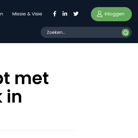
Inloggen
en
Missie & Visie
pt met
 in