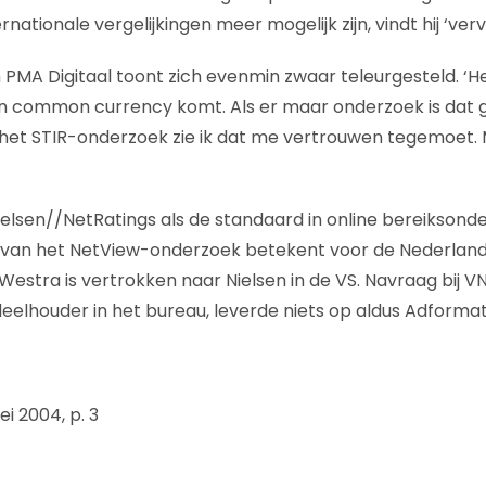
nationale vergelijkingen meer mogelijk zijn, vindt hij ‘verv
PMA Digitaal toont zich evenmin zwaar teleurgesteld. ‘H
en common currency komt. Als er maar onderzoek is dat 
 het STIR-onderzoek zie ik dat me vertrouwen tegemoet.
elsen//NetRatings als de standaard in online bereiksonder
 van het NetView-onderzoek betekent voor de Nederlands
estra is vertrokken naar Nielsen in de VS. Navraag bij VN
lhouder in het bureau, leverde niets op aldus Adformat
ei 2004, p. 3