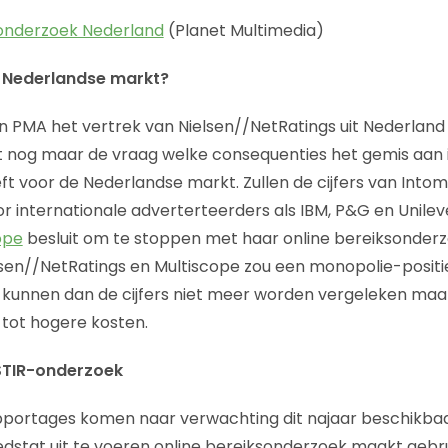
 onderzoek Nederland
(Planet Multimedia)
 Nederlandse markt?
n PMA het vertrek van Nielsen//NetRatings uit Nederlan
et nog maar de vraag welke consequenties het gemis aan 
eft voor de Nederlandse markt. Zullen de cijfers van Into
 internationale adverterteerders als IBM, P&G en Unilev
ope
besluit om te stoppen met haar online bereiksonder
lsen//NetRatings en Multiscope zou een monopolie-posit
en kunnen dan de cijfers niet meer worden vergeleken maar
 tot hogere kosten.
STIR-onderzoek
pportages komen naar verwachting dit najaar beschikbaa
dstat uit te voeren online bereiksonderzoek maakt gebr