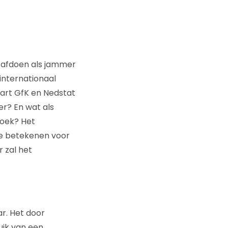
d afdoen als jammer
internationaal
mart GfK en Nedstat
er? En wat als
zoek? Het
ie betekenen voor
 zal het
r. Het door
uik van een