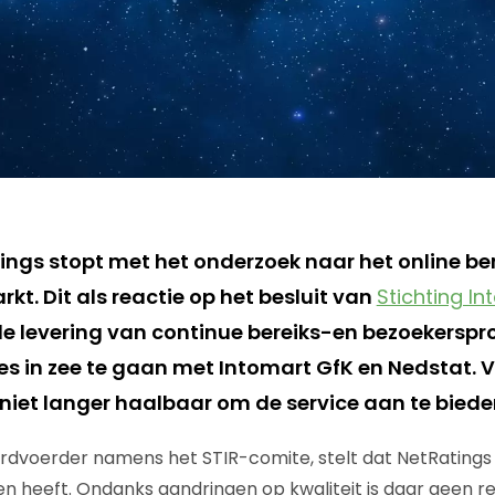
ings stopt met het onderzoek naar het online ber
t. Dit als reactie op het besluit van
Stichting I
e levering van continue bereiks-en bezoekerspro
es in zee te gaan met Intomart GfK en Nedstat. 
 niet langer haalbaar om de service aan te biede
rdvoerder namens het STIR-comite, stelt dat NetRatings d
jten heeft. Ondanks aandringen op kwaliteit is daar geen 