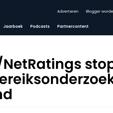
Adverteren
Blogger word
Jaarboek
Podcasts
Partnercontent
/NetRatings sto
ereiksonderzoek
nd