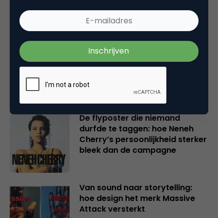
marketeers
Van kunstnijverheid tot
industrieel design: de rol van
marketing in een creatieve
wording
De flyposter die niemand
durfde te taggen: hoe Neneh
Cherry’s persoonlijkheid sterker
bleek dan de campagne
Van sound naar storytelling:
hoe design het merk Massive
Attack versterkt