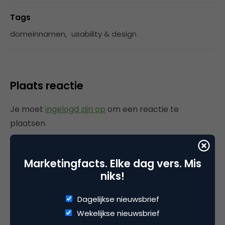
Tags
domeinnamen
,
usability & design
Plaats reactie
Je moet
ingelogd zijn op
om een reactie te
plaatsen.
Marketingfacts. Elke dag vers. Mis
niks!
Gerelateerde artikelen
Dagelijkse nieuwsbrief
AI-logogeneratoren: dit zijn de
Wekelijkse nieuwsbrief
populairste tools voor