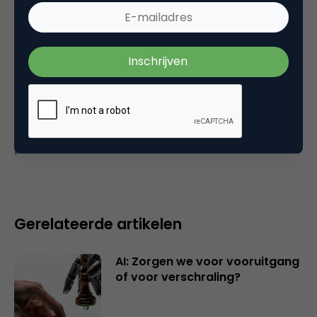
14 februari 2006 om 14:46
Plaats reactie
Je moet
ingelogd zijn op
om een reactie te
plaatsen.
Gerelateerde artikelen
AI: Zorgen we voor vooruitgang
of voor verschraling?