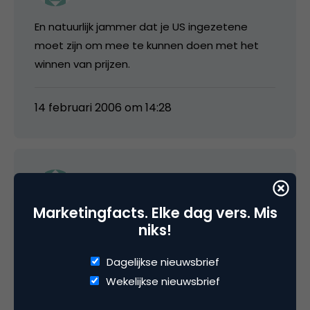
En natuurlijk jammer dat je US ingezetene
moet zijn om mee te kunnen doen met het
winnen van prijzen.
14 februari 2006 om 14:28
Remi
Marketingfacts. Elke dag vers. Mis
niks!
Er blijkt ook een Nederlandse versie te zijn. Ik
kreeg net een mailtje van MSN dat MSN Magic
Dagelijkse nieuwsbrief
Search het zelfde doet, maar dan Nederlands.
Wekelijkse nieuwsbrief
Je kunt onder andere een vakantie winnen
naar Egypte of een skitrip naar Frankrijk.