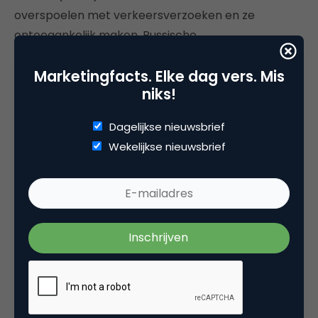
overspoelen met verkeersverzoeken en ze
ontoegankelijk maken. Russische
onlinebetalingsdiensten, overheidsdiensten en
Marketingfacts. Elke dag vers. Mis
luchtvaartbedrijven zijn allemaal het doelwit van
niks!
het IT-leger omdat het ‘t dagelijkse leven in Rusland
wil verstoren. Sinds Rusland eind februari Oekraïne
Dagelijkse nieuwsbrief
binnenviel, heeft het land te maken gehad met een
Wekelijkse nieuwsbrief
ongekend spervuur ​​van hackactiviteiten. Het is juist
zo opmerkelijk omdat deze aanvallen in schril
contrast staan met de recente geschiedenis. Veel
cybercriminelen en ransomware-groepen hebben
banden met Rusland en richten zich niet op het
land zelf. “Rusland wordt doorgaans beschouwd als
een van die landen waar cyberaanvallen vandaan
komen en niet naartoe gaan”, zegt Stefano De Blasi,
analist op het gebied van cyberdreigingen bij