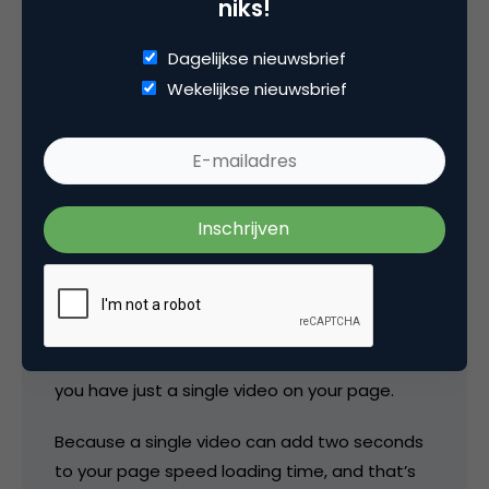
niks!
Of course, you can get platforms which
Dagelijkse nieuwsbrief
combine all this stuff under one roof, which is
Wekelijkse nieuwsbrief
awesome because it means you’ve got
everything in one place, with no integration
problems.
But they’re expensive. $997/year kind of
expensive.
And here’s the BIG ISSUE.
Even if you’re paying all that money, you can
still be losing more than HALF of your traffic if
you have just a single video on your page.
Because a single video can add two seconds
to your page speed loading time, and that’s