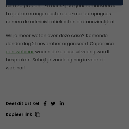
ruim 20 procent. En dankzij de geautomatiseerde
trajecten en ingeroosterde e-mailcampagnes
namen de administratiekosten ook aanzienlijk af.
Wil je meer weten over deze case? Komende
donderdag 21 november organiseert Copernica
een webinar
waarin deze case uitvoerig wordt
besproken. Schrijf je vandaag nog in voor dit
webinar!
Deel dit artikel
Kopieer link