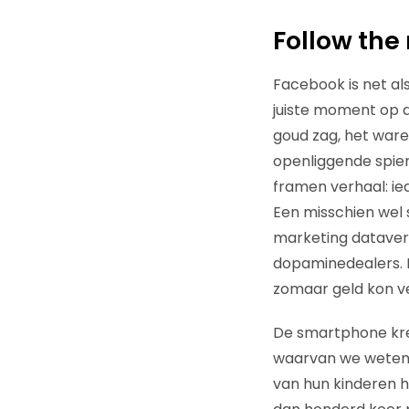
Follow th
Facebook is net al
juiste moment op de
goud zag, het ware
openliggende spier
framen verhaal: ie
Een misschien wel
marketing dataverk
dopaminedealers. H
zomaar geld kon v
De smartphone kree
waarvan we weten d
van hun kinderen 