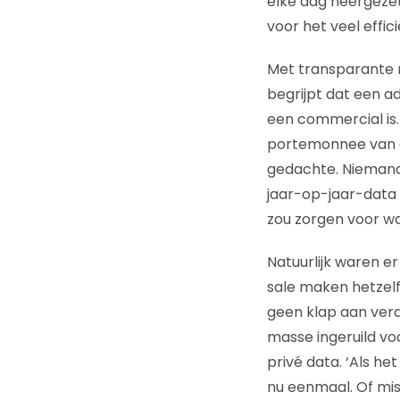
elke dag neergezet
voor het veel effici
Met transparante r
begrijpt dat een a
een commercial is.
portemonnee van ad
gedachte. Niemand
jaar-op-jaar-data 
zou zorgen voor w
Natuurlijk waren er 
sale maken hetzelf
geen klap aan verd
masse ingeruild vo
privé data. ‘Als he
nu eenmaal. Of mis