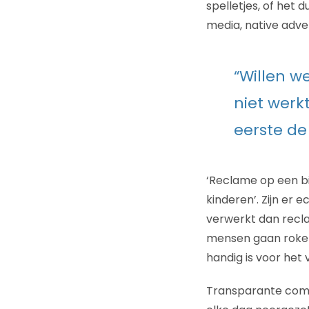
spelletjes, of het 
media, native adver
“Willen w
niet werk
eerste de
‘Reclame op een bi
kinderen’. Zijn er
verwerkt dan recla
mensen gaan roken:
handig is voor het
Transparante commu