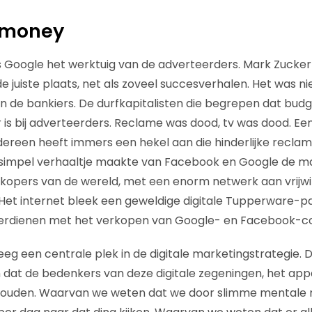
e money
s Google het werktuig van de adverteerders. Mark Zucke
 juiste plaats, net als zoveel succesverhalen. Het was ni
n de bankiers. De durfkapitalisten die begrepen dat budg
 is bij adverteerders. Reclame was dood, tv was dood. Een
dereen heeft immers een hekel aan die hinderlijke recl
 simpel verhaaltje maakte van Facebook en Google de m
opers van de wereld, met een enorm netwerk aan vrijwil
et internet bleek een geweldige digitale Tupperware-pa
erdienen met het verkopen van Google- en Facebook-c
g een centrale plek in de digitale marketingstrategie.
at de bedenkers van deze digitale zegeningen, het appa
houden. Waarvan we weten dat we door slimme mentale 