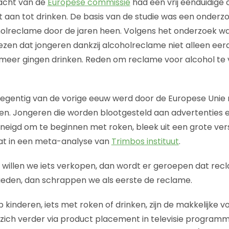
racht van de
Europese commissie
had een vrij eenduidige 
 aan tot drinken. De basis van de studie was een onderz
holreclame door de jaren heen. Volgens het onderzoek w
ezen dat jongeren dankzij alcoholreclame niet alleen e
meer gingen drinken. Reden om reclame voor alcohol te 
 negentig van de vorige eeuw werd door de Europese Un
en. Jongeren die worden blootgesteld aan advertenties 
eneigd om te beginnen met roken, bleek uit een grote ve
at in een meta-analyse van
Trimbos instituut
.
: willen we iets verkopen, dan wordt er geroepen dat recl
bieden, dan schrappen we als eerste de reclame.
 kinderen, iets met roken of drinken, zijn de makkelijke 
 zich verder via product placement in televisie programma