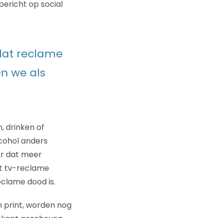
bericht op social
 dat reclame
en we als
, drinken of
lcohol anders
or dat meer
at tv-reclame
eclame dood is.
 print, worden nog