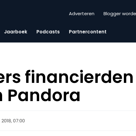
Adverteren
Blogger word
Jaarboek
Podcasts
Partnercontent
rs financierden 
n Pandora
 2018, 07:00