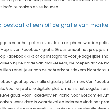
er dag naar dat ding kijken. Waarvan we weten dat er al
slaafd te maken en te houden.
 bestaat alleen bij de gratie van marke
riggers voor het gebruik van de smartphone worden gefi
pp is van Facebook, gratis. Gratis omdat het je op je s
op Facebook klikt of op Instagram: voor je dagelijkse sho
lleen bij de gratie van marketeers, die roepen dat de kl
illen terwijl je er aan de achterkant stiekem klantdata ui
ebook gaat op voor alle digitale platformen. Van Faceboo
e. Voor vrijwel alle digitale platformen is het oogsten e
nieuwe goud. Voor Takeaway en Picnic, voor Bol.com en 
 maken, want data is waardevol en iedereen vindt het pra
nlijk met die data mogelijk is. Totdat we zien dat die data