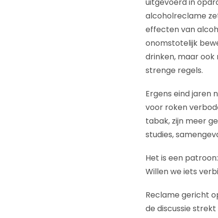
uitgevoerd in opd
alcoholreclame zet
effecten van alco
onomstotelijk bew
drinken, maar ook 
strenge regels.
Ergens eind jaren
voor roken verbod
tabak, zijn meer g
studies, samengev
Het is een patroon
Willen we iets ver
Reclame gericht op
de discussie strekt