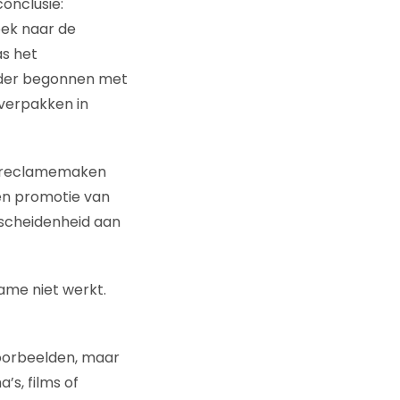
conclusie:
oek naar de
as het
erder begonnen met
verpakken in
ie reclamemaken
en promotie van
rscheidenheid aan
ame niet werkt.
voorbeelden, maar
’s, films of