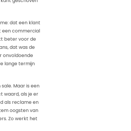
e kant geschoven
me: dat een klant
dat een commercial
kt beter voor de
ans, dat was de
er onvoldoende
e lange termijn
n sale. Maar is een
 waard, als je er
d als reclame en
iekem oogsten van
ers. Zo werkt het