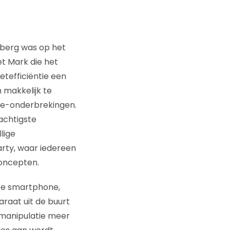
rberg was op het
et Mark die het
etefficiëntie een
 makkelijk te
ame-onderbrekingen.
achtigste
lige
rty, waar iedereen
oncepten.
 De smartphone,
raat uit de buurt
manipulatie meer