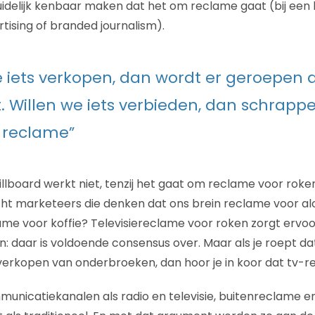
duidelijk kenbaar maken dat het om reclame gaat (bij een 
tising of branded journalism).
e iets verkopen, dan wordt er geroepen
t. Willen we iets verbieden, dan schrapp
 reclame”
llboard werkt niet, tenzij het gaat om reclame voor roken
 echt marketeers die denken dat ons brein reclame voor a
me voor koffie? Televisiereclame voor roken zorgt ervo
 daar is voldoende consensus over. Maar als je roept d
 verkopen van onderbroeken, dan hoor je in koor dat tv-r
nicatiekanalen als radio en televisie, buitenreclame en