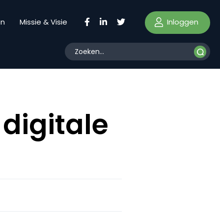
Inloggen
en
Missie & Visie
digitale