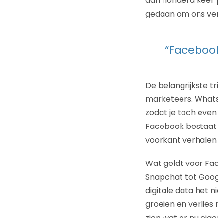
dan honderd keer p
gedaan om ons ver
“Facebook
De belangrijkste t
marketeers. WhatsA
zodat je toch even 
Facebook bestaat a
voorkant verhalen w
Wat geldt voor Fac
Snapchat tot Googl
digitale data het 
groeien en verlies
zien wat er nu eige