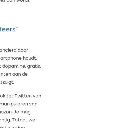
les aan wordt
teers”
nancierd door
martphone houdt,
t dopamine, gratis.
anten aan de
tzuigt.
k tot Twitter, van
n manipuleren van
Amazon. Je mag
chtig. Totdat we
 niet worden