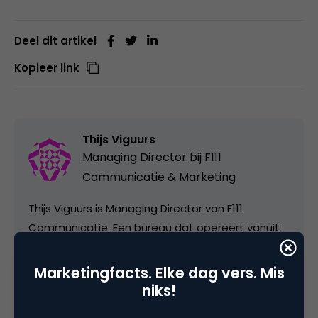
Deel dit artikel
Kopieer link
Thijs Viguurs
Managing Director bij
F111
Communicatie & Marketing
Thijs Viguurs is Managing Director van F111
Communicatie. Een bureau dat opereert vanuit
's lands retail-hoofdstad Leusden. F111 is
gespecialiseerd in het maken van productvideo's
Marketingfacts. Elke dag vers. Mis
en personeelscommunicatieconcepten.
niks!