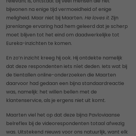
relevant is, ontstaat bij veel mensen die het
bijwonen na enige tijd vermoeidheid of enige
meligheid. Maar niet bij Maarten.
He loves it
. Zijn
jarenlange ervaring had hem geleerd dat je scherp
moet blijven tot het eind om daadwerkelijke tot
Eureka-inzichten te komen.
En zo’n inzicht kreeg hij ook. Hij ontdekte namelijk
dat deze respondenten iets níet deden. Iets wat bij
de tientallen online-onderzoeken die Maarten
daarvoor had gedaan een bijna standaardreactie
was, namelijk: het willen bellen met de
klantenservice, als je ergens niet uit komt.
Maarten viel het op dat deze bijna Pavloviaanse
belreflex bij de videorespondenten totaal afwezig
was. Uitstekend nieuws voor ons natuurlijk, want elk