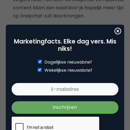
content laten zien waardoor je hopelijk meer tijd
op Snapchat zult doorbrengen.
Wat blijft hetzelfde
Marketingfacts. Elke dag vers. Mis
De manier van adverteren op Snapchat blijft
niks!
hetzelfde: je kunt advertenties tussen Stories en in
Discover laten zien en gesponsorde filters en
Dagelijkse nieuwsbrief
lenzen inzetten. Het enige dat verandert qua
Wekelijkse nieuwsbrief
advertenties is dat de nieuwe vorm van adverteren
op Snapchat, Promoted Stories Ads, verhuizen van
de Stories-kant naar de Discover-kant. Dit omdat
de originele Stories-sectie zo goed als verdwenen
is.
NIEUW: slimme Snapchatfilters