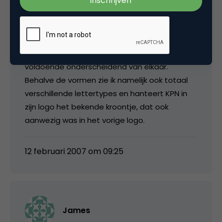
Het mag duidelijk zijn dat bij de ontwikkeling
beide logo’s vrijwel dezelfde gedachtengang
is gebruikt, maar het resultaat lijkt me
voldoende onderscheidend van elkaar.
Behalve de vormen zie ik namelijk ook totaal
verschillende lettertypes en hanteert KPN in
zijn logo het bekende kroontje, dat ook
aanwezig was in het vorige logo.
12 februari 2007 om 09:25
James