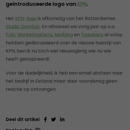
geintroduceerde logo van
KPN
.
Het
KPN-logo
is afkomstig van het Rotterdamse
Studio Dumbar
. En alhoewel we vorig jaar op o.a.
Fok!
,
Marketingfacts
,
Molblog
en
Tweakers
al volop
hebben gediscussieerd over de nieuwe huisstijl van
KPN, ben ik nu toch wel nieuwsgierig wie nu wie
heeft geinspireerd!
Voor de duidelijkheid, ik heb een email uitstaan naar
het bedrijf in Estland maar daar vooralsnog geen
reactie op ontvangen.
Deel dit artikel