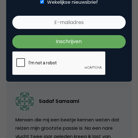
CRM, Loyalty & CX
Wekelijkse nieuwsbrief
Tags
customer experience
,
klantervaring
,
klantgerichtheid
,
klanttevredenheid
,
klm
6 Reacties
Sadaf Samsami
Mensen die mij een beetje kennen weten dat
reizen mijn grootste passie is. Na een nare
vlucht twee jaar geleden kreeg ik last van