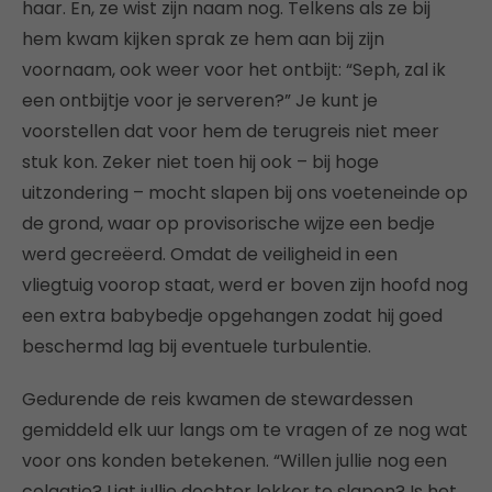
haar. En, ze wist zijn naam nog. Telkens als ze bij
hem kwam kijken sprak ze hem aan bij zijn
voornaam, ook weer voor het ontbijt: “Seph, zal ik
een ontbijtje voor je serveren?” Je kunt je
voorstellen dat voor hem de terugreis niet meer
stuk kon. Zeker niet toen hij ook – bij hoge
uitzondering – mocht slapen bij ons voeteneinde op
de grond, waar op provisorische wijze een bedje
werd gecreëerd. Omdat de veiligheid in een
vliegtuig voorop staat, werd er boven zijn hoofd nog
een extra babybedje opgehangen zodat hij goed
beschermd lag bij eventuele turbulentie.
Gedurende de reis kwamen de stewardessen
gemiddeld elk uur langs om te vragen of ze nog wat
voor ons konden betekenen. “Willen jullie nog een
colaatje? Ligt jullie dochter lekker te slapen? Is het