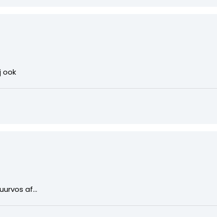
j ook
vuurvos af…