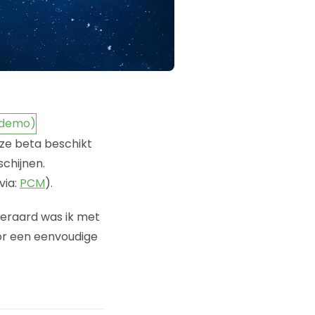
eze beta beschikt
schijnen.
via:
PCM
).
teraard was ik met
or een eenvoudige