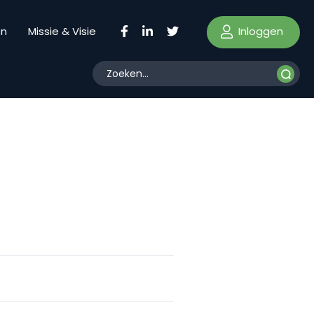
Inloggen
en
Missie & Visie