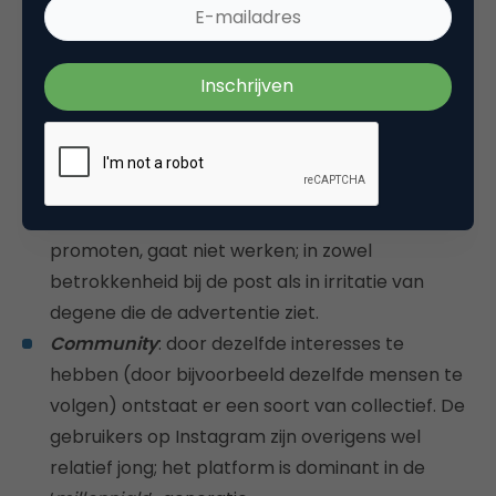
Aesthetic images
(stijl, beauty, elegantie):
Instagram is een nieuw thuis voor creativiteit.
Gebruikers uiten zich op nieuwe manieren, de
afbeeldingen stimuleren de verbeelding en laten
gebruikers nieuwe en inspirerende dingen
ontdekken. Creativiteit in content is hierin heel
belangrijk. Simpelweg de uiting die je ook
gebruikt voor een busposter op Instagram
promoten, gaat niet werken; in zowel
betrokkenheid bij de post als in irritatie van
degene die de advertentie ziet.
Community
: door dezelfde interesses te
hebben (door bijvoorbeeld dezelfde mensen te
volgen) ontstaat er een soort van collectief. De
gebruikers op Instagram zijn overigens wel
relatief jong; het platform is dominant in de