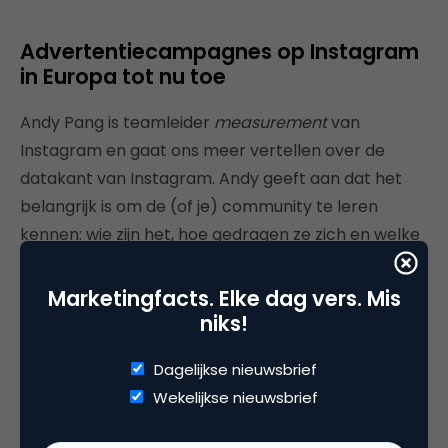
Advertentiecampagnes op Instagram
in Europa tot nu toe
Andy Pang is teamleider
measurement
van
Instagram en gaat ons meer vertellen over de
datakant van Instagram. Andy geeft aan dat het
belangrijk is om de (of je) community te leren
kennen: wie zijn het, hoe gedragen ze zich en welke
kenmerken hebben ze? Er zijn geen duidelijke
specificaties van (succesvolle) Instagram-uitingen
Marketingfacts. Elke dag vers. Mis
van merken, maar bij alle succesvolle uitingen zijn
niks!
mensen betrokken (direct of indirect, in de uiting
Dagelijkse nieuwsbrief
zelf). Onderzoek heeft uitgewezen dat er drie
Wekelijkse nieuwsbrief
belangrijke items zijn in Instagram-campagnes: