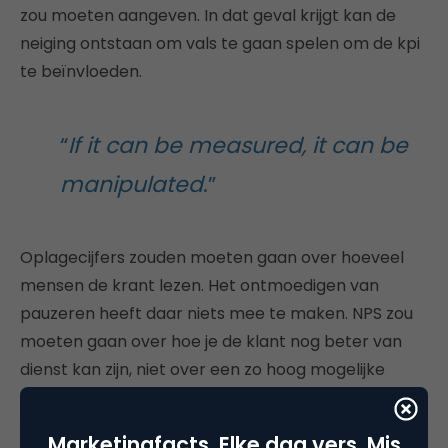
zou moeten aangeven. In dat geval krijgt kan de
neiging ontstaan om vals te gaan spelen om de kpi
te beïnvloeden.
“
If it can be measured, it can be
manipulated
.”
Oplagecijfers zouden moeten gaan over hoeveel
mensen de krant lezen. Het ontmoedigen van
pauzeren heeft daar niets mee te maken. NPS zou
moeten gaan over hoe je de klant nog beter van
dienst kan zijn, niet over een zo hoog mogelijke
score voor een zo hoog mogelijk bonus (ja
automotive, ik heb het over jou). Een verandering in
Marketingfacts. Elke dag vers. Mis