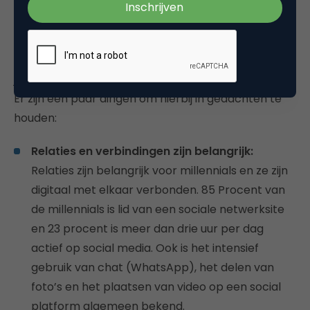
marketing
B2B-bedrijven moeten hun
engagementstrategieën over de hele ‘buyer’s
journey’ evalueren met een ‘millenniale mentaliteit’.
Er zijn een paar dingen om hierbij in gedachten te
houden:
Relaties en verbindingen zijn belangrijk:
Relaties zijn belangrijk voor millennials en ze zijn
digitaal met elkaar verbonden. 85 Procent van
de millennials is lid van een sociale netwerksite
en 23 procent is meer dan drie uur per dag
actief op social media. Ook is het intensief
gebruik van chat (WhatsApp), het delen van
foto’s en het plaatsen van video op een social
platform algemeen bekend.