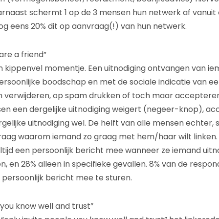
arnaast schermt 1 op de 3 mensen hun netwerk af vanuit
og eens 20% dit op aanvraag(!) van hun netwerk.
are a friend”
 kippenvel momentje. Een uitnodiging ontvangen van iem
persoonlijke boodschap en met de sociale indicatie van e
en verwijderen, op spam drukken of toch maar accepter
n een dergelijke uitnodiging weigert (negeer-knop), ac
elijke uitnodiging wel. De helft van alle mensen echter, 
vraag waarom iemand zo graag met hem/haar wilt linken
altijd een persoonlijk bericht mee wanneer ze iemand uitn
n, en 28% alleen in specifieke gevallen. 8% van de respo
n persoonlijk bericht mee te sturen.
 you know well and trust”