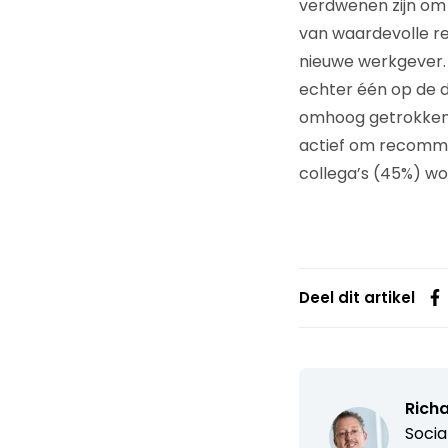
verdwenen zijn om
van waardevolle r
nieuwe werkgever.
echter één op de d
omhoog getrokken 
actief om recomme
collega’s (45%) w
Deel dit artikel
Rich
Socia