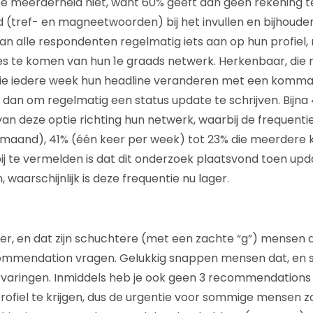
De meerderheid niet, want 60% geeft aan geen rekening 
d (tref- en magneetwoorden) bij het invullen en bijhouden
van alle respondenten regelmatig iets aan op hun profiel,
es te komen van hun 1e graads netwerk. Herkenbaar, die 
e iedere week hun headline veranderen met een komma
t dan om regelmatig een status update te schrijven. Bijna
an deze optie richting hun netwerk, waarbij de frequenti
 maand), 41% (één keer per week) tot 23% die meerdere 
bij te vermelden is dat dit onderzoek plaatsvond toen upd
 waarschijnlijk is deze frequentie nu lager.
s
er, en dat zijn schuchtere (met een zachte “g”) mensen d
ommendation vragen. Gelukkig snappen mensen dat, en s
varingen. Inmiddels heb je ook geen 3 recommendation
profiel te krijgen, dus de urgentie voor sommige mensen z