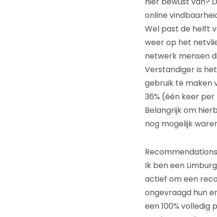
hier bewust van? 
online vindbaarhei
Wel past de helft 
weer op het netvli
netwerk mensen di
Verstandiger is he
gebruik te maken v
36% (één keer per
Belangrijk om hier
nog mogelijk waren,
Recommendation
Ik ben een Limburg
actief om een rec
ongevraagd hun er
een 100% volledig 