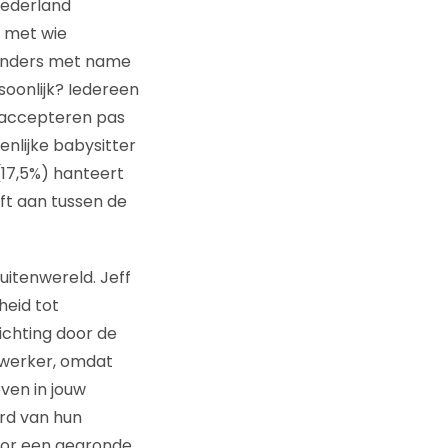
 Nederland
r met wie
landers met name
oonlijk? Iedereen
n accepteren pas
enlijke babysitter
(17,5%) hanteert
eft aan tussen de
uitenwereld. Jeff
heid tot
ichting door de
twerker, omdat
ven in jouw
rd van hun
voor een gegronde