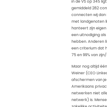
in de VS op 345 lig
gemiddeld 282 con
connecten wij dan 
met landgenoten li
hanteert zijn eige
een uitnodiging al
hebben. Anderen li
een criterium dat h
75 en 99% van zijn
Maar nog altijd één
Weiner (CEO Linked
afschermen van je 
Amerikaans privacy
netwerken niet all
netwerk) is. Mens
zakelijke activite