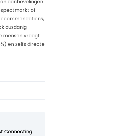
 van aanbevelingen
rospectmarkt of
4 recommendations,
ok dusdanig
de mensen vraagt
) en zelfs directe
st Connecting