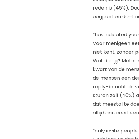
reden is (45%). Da
oogpunt en doet n
“has indicated you 
Voor menigeen een
niet kent, zonder 
Wat doe jij? Mete
kwart van de mense
de mensen een derg
reply-bericht de 
sturen zelf (40%) 
dat meestal te doe
altijd aan nooit ee
“only invite people