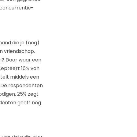
 concurrentie-
and die je (nog)
en vriendschap.
en? Daar waar een
cepteert 16% van
stelt middels een
. De respondenten
odigen. 25% zegt
ndenten geeft nog