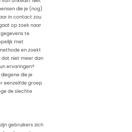
 van Linkedin. Niet
mensen die je (nog)
aar in contact zou
 gaat op zoek naar
ctgegevens te
pelijk met
enmethode en zoekt
k dat niet meer dan
hun ervaringen?
diegene die je
or eenzelfde groep
ege de slechte
zijn gebruikers zich