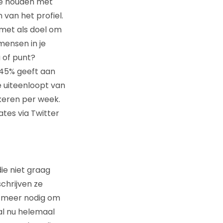
te houden met
 van het profiel.
 met als doel om
mensen in je
 of punt?
 45% geeft aan
e uiteenloopt van
keren per week.
ates via Twitter
ie niet graag
chrijven ze
s meer nodig om
al nu helemaal