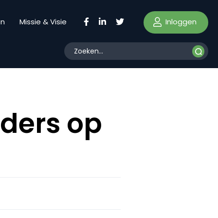
Inloggen
en
Missie & Visie
ders op