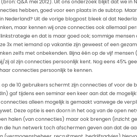
t (bron: Q&A mei 2012). Uit ons onderzoek blijkt dat we in
necties hebben, goed voor een plaats in de subtop. Maa
in Nederland? Uit de vorige blogpost bleek al dat Neder
nken, maar kennen wij onze connecties ook allemaal pers
n linkstrategie en dat is maar goed ook; sommige mense
s ze 3x met iemand op vakantie zijn geweest of een gezam
nken zelfs met onbekenden. Bijna één op de vijf mensen 
ij/zij al zijn connecties persoonlijk kent. Nog eens 45% ge
/haar connecties persoonlijk te kennen.
 op de 10 gebruikers schermt zijn connecties af voor de b
In) gaf tijdens een seminar een keer aan dat de mogelijk
connecties alleen mogelijk is gemaakt vanwege de verpl
wet. Deze optie is een doorn in het oog van de open ne
een halen (van connecties) maar ook brengen (inzicht ge
en die hun netwerk toch afschermen geven aan dat de aa
iten (vermogensbeheer, recruitment, bedrijfsadvies) hier