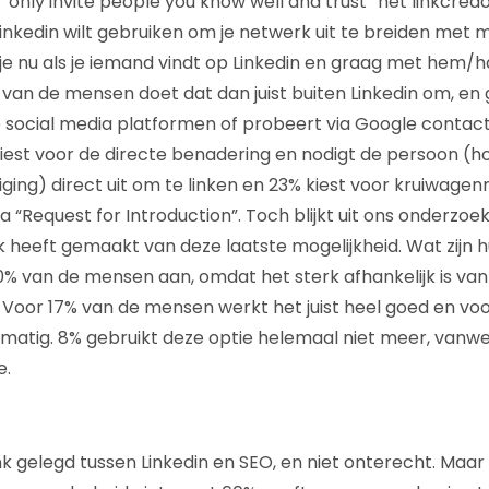
s “only invite people you know well and trust” het linkcredo
Linkedin wilt gebruiken om je netwerk uit te breiden met 
 je nu als je iemand vindt op Linkedin en graag met hem/h
van de mensen doet dat dan juist buiten Linkedin om, en
e social media platformen of probeert via Google conta
iest voor de directe benadering en nodigt de persoon (ho
diging) direct uit om te linken en 23% kiest voor kruiwag
 “Request for Introduction”. Toch blijkt uit ons onderzoe
k heeft gemaakt van deze laatste mogelijkheid. Wat zijn 
0% van de mensen aan, omdat het sterk afhankelijk is van 
 Voor 17% van de mensen werkt het juist heel goed en vo
matig. 8% gebruikt deze optie helemaal niet meer, vanw
e.
ink gelegd tussen Linkedin en SEO, en niet onterecht. Maar 