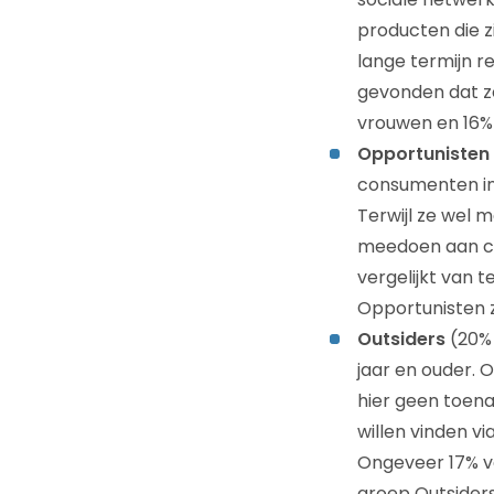
producten die z
lange termijn r
gevonden dat ze 
vrouwen en 16%
Opportunisten
consumenten in 
Terwijl ze wel 
meedoen aan com
vergelijkt van
Opportunisten 
Outsiders
(20% 
jaar en ouder. 
hier geen toen
willen vinden 
Ongeveer 17% v
groep Outsiders