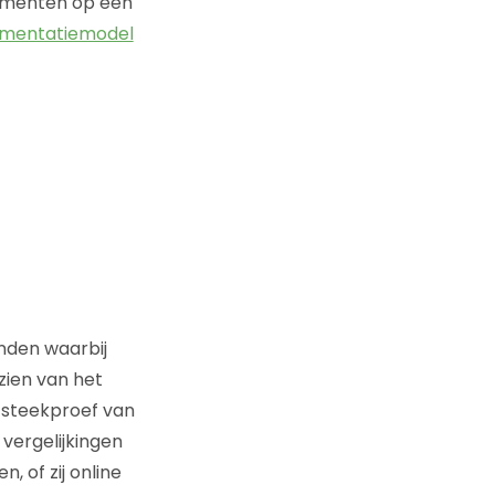
sumenten op een
egmentatiemodel
anden waarbij
zien van het
 steekproef van
vergelijkingen
 of zij online