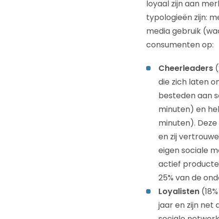
loyaal zijn aan me
typologieën zijn:
media gebruik (waa
consumenten op:
Cheerleaders
(
die zich laten o
besteden aan s
minuten) en he
minuten). Deze 
en zij vertrouw
eigen sociale m
actief producte
25% van de ond
Loyalisten
(18% 
jaar en zijn ne
sociale netwerk