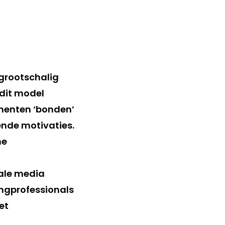
grootschalig
dit model
menten ‘bonden’
nde motivaties.
ne
iale media
ngprofessionals
et