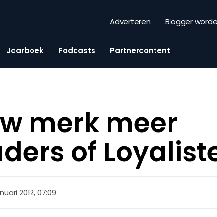
Adverteren
Blogger word
Jaarboek
Podcasts
Partnercontent
uw merk meer
ders of Loyalist
anuari 2012, 07:09