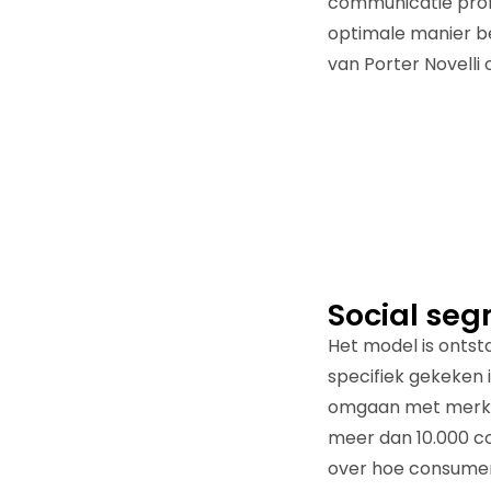
communicatie prof
optimale manier ber
van Porter Novelli 
Social seg
Het model is ontst
specifiek gekeken
omgaan met merken
meer dan 10.000 co
over hoe consument