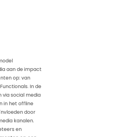
model
dia aan de impact
enten op: van
unctionals. In de
 via social media
in het offline
eïnvloeden door
media kanalen.
eteers en