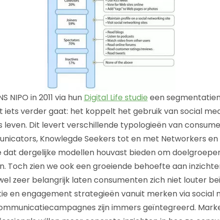
S NIPO in 2011 via hun
Digital Life studie
een segmentatie
 iets verder gaat: het koppelt het gebruik van social me
s leven. Dit levert verschillende typologieën van consum
nicators, Knowlegde Seekers tot en met Networkers en F
 dat dergelijke modellen houvast bieden om doelgroepen
n. Toch zien we ook een groeiende behoefte aan inzichten 
l zeer belangrijk laten consumenten zich niet louter b
ie en engagement strategieën vanuit merken via social 
communicatiecampagnes zijn immers geïntegreerd. Mark