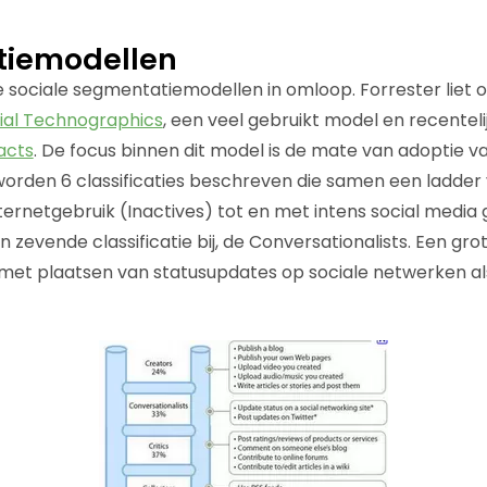
iemodellen
de sociale segmentatiemodellen in omloop. Forrester liet o
ial Technographics
, een veel gebruikt model en recentel
acts
. De focus binnen dit model is de mate van adoptie va
worden 6 classificaties beschreven die samen een ladder
ternetgebruik (Inactives) tot en met intens social media 
 zevende classificatie bij, de Conversationalists. Een gro
met plaatsen van statusupdates op sociale netwerken al