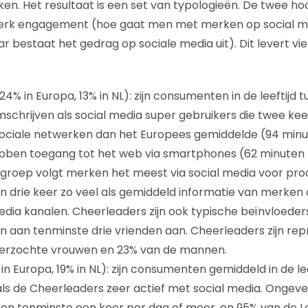
rken. Het resultaat is een set van typologieën. De twee h
 merk engagement (hoe gaat men met merken op social m
r bestaat het gedrag op sociale media uit). Dit levert vi
24% in Europa, 13% in NL): zijn consumenten in de leeftijd 
mschrijven als social media super gebruikers die twee keer
ociale netwerken dan het Europees gemiddelde (94 minu
bben toegang tot het web via smartphones (62 minuten 
groep volgt merken het meest via social media voor pro
en drie keer zo veel als gemiddeld informatie van merken
edia kanalen. Cheerleaders zijn ook typische beïnvloeder
n aan tenminste drie vrienden aan. Cheerleaders zijn rep
erzochte vrouwen en 23% van de mannen.
in Europa, 19% in NL): zijn consumenten gemiddeld in de le
t als de Cheerleaders zeer actief met social media. Ongev
en tenminste een keer per dag of meer, en 95% van de Lo