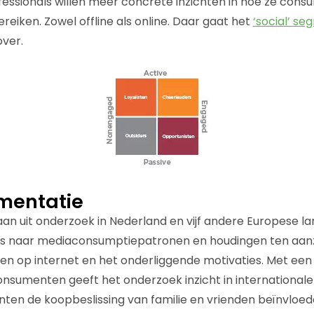
essionals willen meer concrete inzichten in hoe ze con
eiken. Zowel offline als online. Daar gaat het
‘social’ s
over.
mentatie
aan uit onderzoek in Nederland en vijf andere Europese l
 is naar mediaconsumptiepatronen en houdingen ten aan
 op internet en het onderliggende motivaties. Met een
nsumenten geeft het onderzoek inzicht in internationale 
en de koopbeslissing van familie en vrienden beïnvloeden,