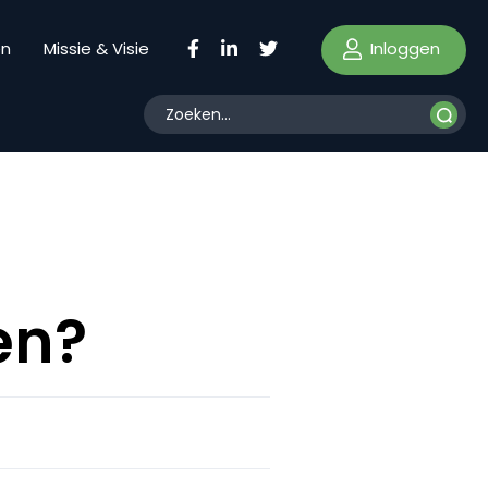
Inloggen
en
Missie & Visie
en?