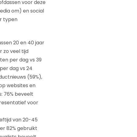
oofdassen voor deze
edia om) en social
er typen
tussen 20 en 40 jaar
 zo veel tijd
ten per dag vs 39
per dag vs 24
ductnieuws (59%),
 op websites en
s: 76% beveelt
resentatief voor
eftijd van 20-45
eer 82% gebruikt
yalists beveelt