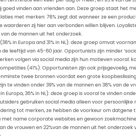
ij goed vinden aan vrienden aan. Deze groep staat het m
elaties met merken: 78% zegt dat wanneer ze een product
waarderen zij hier aan verbonden willen blijven. Loyaliste
 van de mannen uit het onderzoek.
(38% in Europa and 31% in NL): deze groep omvat voornam
de leeftijd van 45-60 jaar. Opportunists zijn minder ‘soci
merken volgen via social media zijn hun motieven vooral: k
petities (41%). Opportunisten zijn ook prijsgevoelig, me
 tenminste twee bronnen voordat een grote koopbeslissi
zijn te vinden onder 39% van de mannen en 38% van de v
in Europa, 36% in NL): deze groep is vooral te vinden ond
Outsiders gebruiken social media alleen voor persoonlijke
adering tot merken, ze hebben de voorkeur om datgene t
via met name corporate websites en gewoon zoekmachines
an de vrouwen en 22%van de mannen uit het onderzoek v
.