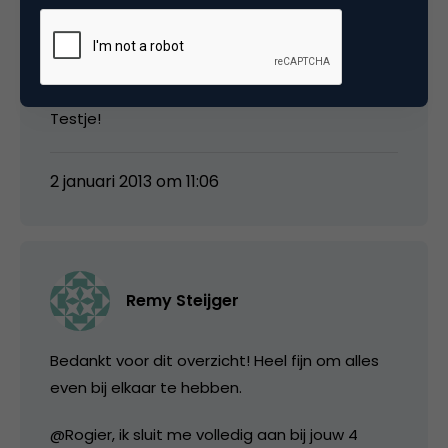
bramkosterjobs
Testje!
2 januari 2013 om 11:06
Remy Steijger
Bedankt voor dit overzicht! Heel fijn om alles
even bij elkaar te hebben.
@Rogier, ik sluit me volledig aan bij jouw 4